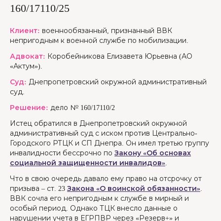
160/17110/25
Клиент:
военнообязанный, признанный ВВК
непригодным к военной службе по мобилизации.
Адвокат:
Коробейникова Елизавета Юрьевна (АО
«Актум»).
Суд:
Днепропетровский окружной административный
суд.
Решение:
дело № 160/17110/2
Истец обратился в Днепропетровский окружной
административный суд с иском против Центрально-
Городского РТЦК и СП Днепра. Он имел третью группу
инвалидности бессрочно по
Закону «Об основах
социальной защищенности инвалидов»
.
Что в свою очередь давало ему право на отсрочку от
призыва – ст. 23
Закона «О воинской обязанности»
.
ВВК сочла его непригодным к службе в мирный и
особый период. Однако ТЦК внесло данные о
нарушении учета в ЕГРПВР через «Резерв+» и