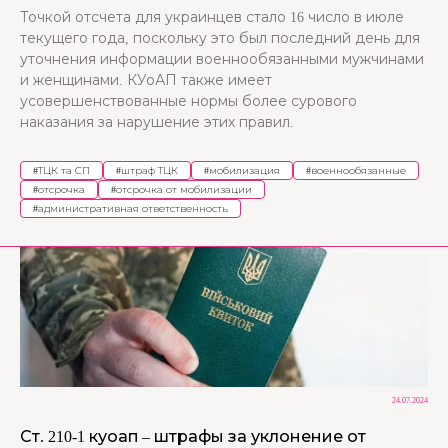
Точкой отсчета для украинцев стало 16 число в июле
текущего года, поскольку это был последний день для
уточнения информации военнообязанными мужчинами
и женщинами. КУоАП также имеет
усовершенствованные нормы более сурового
наказания за нарушение этих правил.
#
ТЦК та СП
#
штраф ТЦК
#
мобилизация
#
военнообязанные
#
отсрочка
#
отсрочка от мобилизации
#
административная ответственность
24.07.2024
Ст. 210-1 куоап – штрафы за уклонение от