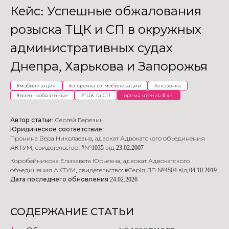
Кейс: Успешные обжалования
розыска ТЦК и СП в окружных
административных судах
Днепра, Харькова и Запорожья
#
мобилизация
#
отсрочка от мобилизации
#
отсрочка
#
военнообязанные
#
ТЦК та СП
время чтения 8 хв.
Автор статьи:
Сергей Березин
Юридическое соответствие:
Пронина Вера Николаевна
,
адвокат Адвокатского объединения
АКТУМ
,
свидетельство: #№1035 від 23.02.2007
Коробейникова Елизавета Юрьевна
,
адвокат Адвокатского
объединения АКТУМ
,
свидетельство: #Серія ДП №4504 від 04.10.2019
Дата последнего обновления:
24.02.2026
СОДЕРЖАНИЕ СТАТЬИ