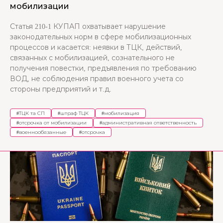
мобилизации
Статья 210-1 КУПАП охватывает нарушение
законодательных норм в сфере мобилизационных
процессов и касается: неявки в ТЦК, действий,
связанных с мобилизацией, сознательного не
получения повестки, предъявления по требованию
ВОД, не соблюдения правил военного учета со
стороны предприятий и т.д.
#
ТЦК та СП
#
штраф ТЦК
#
мобилизация
#
отсрочка от мобилизации
#
административная ответственность
#
военнообязанные
#
отсрочка