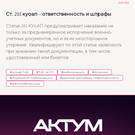
24.07.2024
Ст. 211 куоап – ответственность и штрафы
Статья 211 КУоАП предусматривает наказание не
только за преднамеренное испорчение военно-
учетных документов, но и за их неосторожное
утеряние. Квалифицируют по этой статье халатность
при хранении такой документации, в том числе
удостоверений или билетов.
#
штраф ТЦК
#
ТЦК та СП
#
мобилизация
#
отсрочка
#
отсрочка от мобилизации
#
административная ответственность
#
военнообязанные