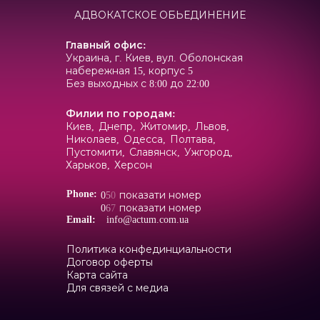
АДВОКАТСКОЕ ОБЬЕДИНЕНИЕ
Главный офис
:
Украина, г. Киев, вул. Оболонская
набережная 15, корпус 5
Без выходных с 8:00 до 22:00
Филии по городам
:
Киев,
Днепр,
Житомир,
Львов,
Николаев,
Одесса,
Полтава,
Пустомити,
Славянск,
Ужгород,
Харьков,
Херсон
Phone:
0
5
0
показати номер
0
6
7
показати номер
Email:
info@actum.com.ua
Политика конфединциальности
Договор оферты
Карта сайта
Для связей с медиа