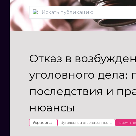
Отказ в возбужде
уголовного дела:
последствия и пр
нюансы
#
криминал
#
уголовная ответственность
время чт