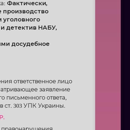
ка
:
Фактически,
е производство
и уголовного
ли детектив НАБУ,
ми досудебное
ения ответственное лицо
сматривающее заявление
о письменного ответа,
 ст. 303 УПК Украины.
Р.
о правонарушения