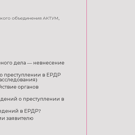
ского объединения АКТУМ
,
овного дела — невнесение
о преступлении в ЕРДР
расследования)
йствие органов
едений о преступлении в
ведений в ЕРДР?
ии заявителю