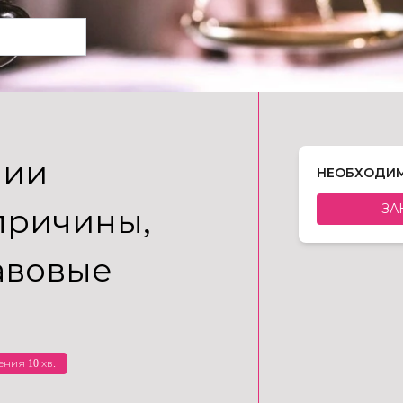
нии
НЕОБХОДИМ
ЗА
 причины,
авовые
ения 10 хв.