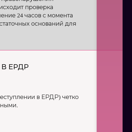
оисходит проверка
ение 24 часов с момента
достаточных оснований для
В ЕРДР
реступлении в ЕРДР) четко
нными.