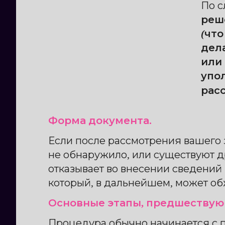
По с
реш
(что
дел
или
упо
рас
Форма документа.
Если после рассмотрения вашего 
не обнаружило, или существуют д
отказывает во внесении сведений
который, в дальнейшем, может обж
Основные этапы, предшествующ
Процедура обычно начинается с 