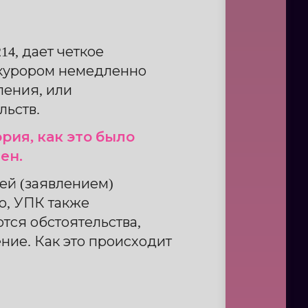
4, дает четкое
окурором немедленно
ления, или
льств.
рия, как это было
ен.
ей (заявлением)
о, УПК также
тся обстоятельства,
ие. Как это происходит