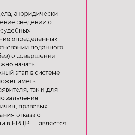
дела, а юридически
ение сведений о
осудебных
ение определенных
основании поданного
без) о совершении
ожно начать
жный этап в системе
может иметь
явителя, так и для
о заявление.
ричин, правовых
ния отказа о
ии в ЕРДР — является