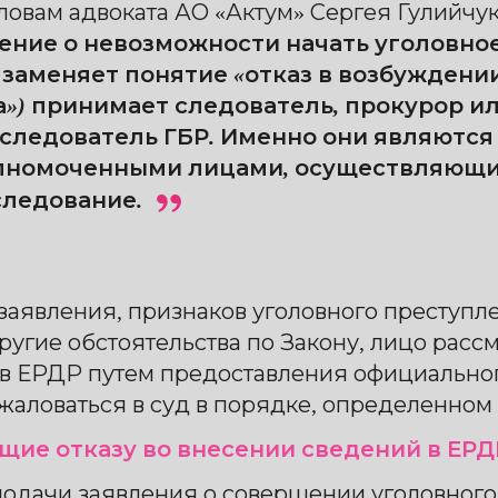
ловам адвоката АО «Актум» Сергея Гулийчу
ение о невозможности начать уголовно
 заменяет понятие «отказ в возбуждени
а») принимает следователь, прокурор и
 следователь ГБР. Именно они являются
лномоченными лицами, осуществляющи
следование.
заявления, признаков уголовного преступл
ругие обстоятельства по Закону, лицо рас
 в ЕРДР путем предоставления официальног
аловаться в суд в порядке, определенном в
ие отказу во внесении сведений в ЕРД
подачи заявления о совершении уголовног