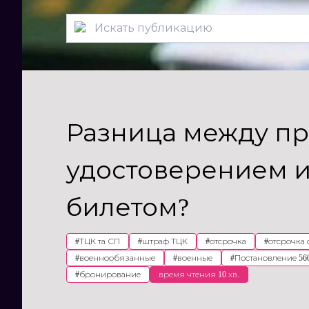
Разница между п
удостоверением 
билетом?
#
ТЦК та СП
#
штраф ТЦК
#
отсрочка
#
отсрочка
#
военнообязанные
#
военные
#
Постановление 56
#
бронирование
время чтения 10 хв.