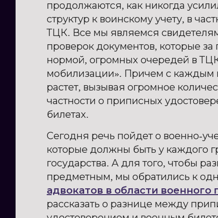
продолжаются, как никогда усил
структур к воинскому учету, в час
ТЦК. Все мы являемся свидетеля
проверок документов, которые за
нормой, огромных очередей в ТЦК
мобилизации». Причем с каждым 
растет, вызывая огромное количес
частности о приписных удостовер
билетах.
Сегодня речь пойдет о военно-уч
которые должны быть у каждого 
государства. А для того, чтобы ра
предметным, мы обратились к од
адвокатов в области военного 
рассказать о разнице между при
удостоверением и военным билето