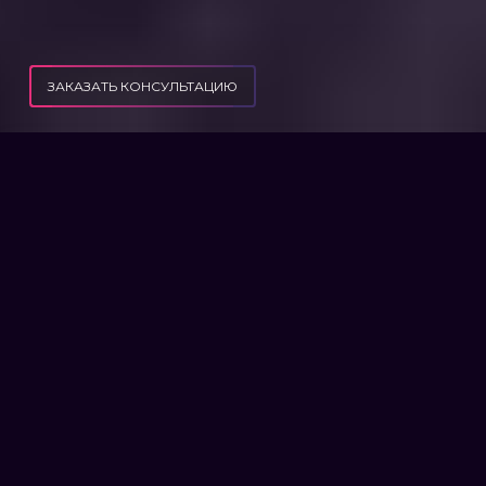
ЗАКАЗАТЬ КОНСУЛЬТАЦИЮ
ПУБЛИКАЦИИ
РАПОРТ ПРО НЕИСПОЛНЕНИЕ ПРИКАЗА
РАПОРТ О НЕИСПОЛНЕНИИ
ПРИКАЗА
Военное дело в целом, а в военное время в
частности требует соблюдения правил
четкой субординации и обязанности
подчиненных военных выполнять
установленные командованием задачи,
распоряжения или приказы, за
невыполнение которых предусмотрены
строгие санкции вплоть до уголовного
наказания с тюремным заключением.
С целью обезопасить себя от