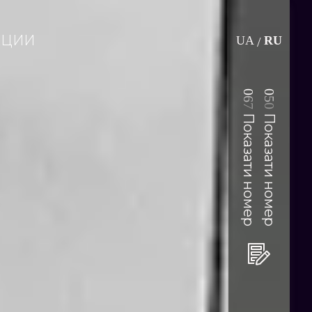
АЦИИ
UA
RU
/
0
0
6
5
7
0
Показати номер
Показати номер