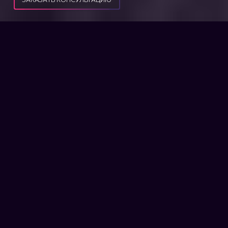
ПУБЛИКАЦИИ
НАЛОЖЕНИЕ АРЕСТА НА ИМУЩЕСТВО
НАЛОЖЕНИЕ АРЕСТА НА
ИМУЩЕСТВО
Некоторые граждане Украины могут
столкнуться с наложением ареста на
имущество. Это юридическая процедура,
при которой собственность человека
ограничивается в использовании или
полностью изымается. Арест может
накладываться судом и рядом других
органов для того, чтобы лицо исполнило
свои обязательства.
Эта юридическая процедура также
может применяться для
предотвращения отчуждения
имущества или в рамках