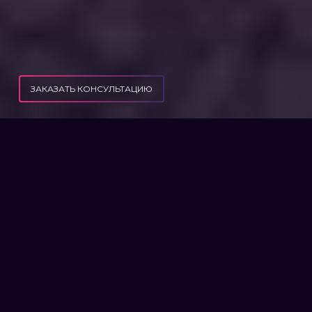
ЗАКАЗАТЬ КОНСУЛЬТАЦИЮ
ВОЗМОЖНО ЛИ ВЗЫСКАТЬ АЛИМЕНТЫ, ЕСЛИ ДОЛЖНИК ПРОЖИВАЕТ ЗА
ПУБЛИКАЦИИ
РУБЕЖОМ?
ВОЗМОЖНО ЛИ ВЗЫСКАТЬ
АЛИМЕНТЫ, ЕСЛИ ДОЛЖНИК
ПРОЖИВАЕТ ЗА РУБЕЖОМ?
Многие родители считают, что, выехав за
границу на постоянное место жительства,
им удастся избежать необходимости
платить алименты на содержание своего
ребенка.
Уверяем – это утверждение