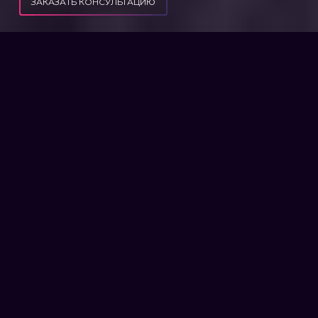
ЗАКАЗАТЬ КОНСУЛЬТАЦИЮ
ДОЛГИ ВОЕННОГО ВРЕМЕНИ: КАК ПОДДЕРЖАТЬ ВОЕННЫХ И НЕ НАКОПИТЬ
ПУБЛИКАЦИИ
КОММУНАЛЬНЫЕ ДОЛГИ
ДОЛГИ ВОЕННОГО ВРЕМЕНИ:
КАК ПОДДЕРЖАТЬ ВОЕННЫХ
И НЕ НАКОПИТЬ
КОММУНАЛЬНЫЕ ДОЛГИ
Военные заняли дом и имеют на это право,
но кто будет платить «коммуналку»?
Во время войны пустой дом в
прифронтовой зоне или на
территориях, где активные боевые
действия не происходят, вполне
может стать потенциальным жильем
для военных или для размещения
необходимых служб, в частности