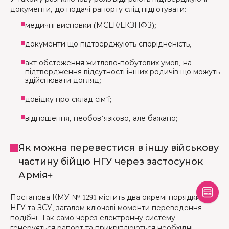
документи, до подачі рапорту слід підготувати:
медичні висновки (МСЕК/ЕКЗПФЗ);
документи що підтверджують спорідненість;
акт обстеження житлово-побутових умов, на
підтвердження відсутності інших родичів що можуть
здійснювати догляд;
довідку про склад сім’ї;
відношення, необов’язково, але бажано;
Як можна перевестися в іншу військову
частину бійцю НГУ через застосунок
Армія+
Постанова КМУ № 1291 містить два окремі порядки для
НГУ та ЗСУ, загалом ключові моменти переведення
подібні. Так само через електронну систему
генерується рапорт та прикріплюються необхідні