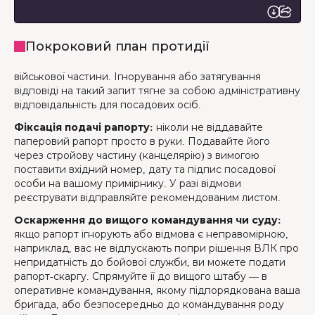
Покроковий план протидії
військової частини. Ігнорування або затягування
відповіді на такий запит тягне за собою адміністративну
відповідальність для посадових осіб.
Фіксація подачі рапорту:
ніколи не віддавайте
паперовий рапорт просто в руки. Подавайте його
через стройову частину (канцелярію) з вимогою
поставити вхідний номер, дату та підпис посадової
особи на вашому примірнику. У разі відмови
реєструвати відправляйте рекомендованим листом.
Оскарження до вищого командування чи суду:
якщо рапорт ігнорують або відмова є неправомірною,
наприклад, вас не відпускають попри рішення ВЛК про
непридатність до бойової служби, ви можете подати
рапорт-скаргу. Спрямуйте її до вищого штабу — в
оперативне командування, якому підпорядкована ваша
бригада, або безпосередньо до командування роду