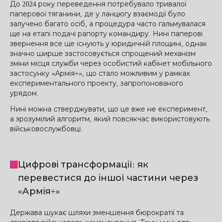
До 2024 року переведення потребувало тривалої
паперової тяганини, де у ланцюгу взаємодії було
залучено багато осіб, а процедура часто гальмувалася
ще на етапі подачі рапорту командиру. Нині паперові
звернення все ще існують у юридичній площині, однак
значно ширше застосовується спрощений механізм
зміни місця служби через особистий кабінет мобільного
застосунку «Армія+», що стало можливим у рамках
експериментального проекту, запропонованого
урядом.
Нині можна стверджувати, що це вже не експеримент,
а зрозумілий алгоритм, який повсякчас використовують
військовослужбовці.
Цифрові трансформації: як
перевестися до іншої частини через
«Армія+»
Держава шукає шляхи зменшення бюрократії та