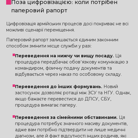
Поза цифровізацією: коли потрібен
паперовий рапорт
Цифровізація армійських процесів досі покриває не всі
можливі сценарії переміщення.
Паперовий рапорт залишається єдиним законним
способом змінити місце служби у разі:
Переведення на нижчу чи вищу посаду.
Ця
процедура передбачає обов’язкову комунікацію з
командиром, фізичну подачу документів та
відбувається через наказ по особовому складу.
Переведення до інших формувань.
Новий
застосунок дозволяє ротації між ЗСУ та НГУ. Однак,
якщо бажаєте перевестися до ДПСУ, СБУ,
процедура вимагає паперу.
Переведення за сімейними обставинами.
Ця
процедура потребує значного масиву документів,
адже вам потрібно підтвердити не лише медичні
діагнози, але й факт відсутності інших родичів, які