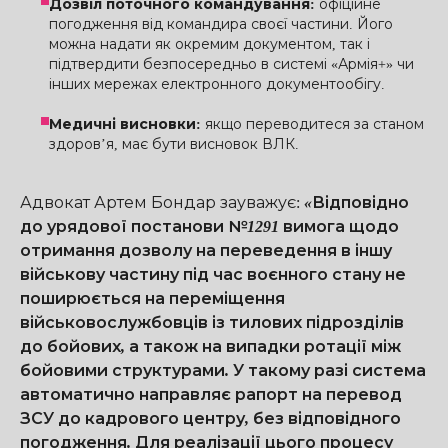
Дозвіл поточного командування:
офіційне
погодження від командира своєї частини. Його
можна надати як окремим документом, так і
підтвердити безпосередньо в системі «Армія+» чи
інших мережах електронного документообігу.
Медичні висновки:
якщо переводитеся за станом
здоров’я, має бути висновок ВЛК.
Адвокат Артем Бондар зауважує
:
«Відповідно
до урядової постанови №1291 вимога щодо
отримання дозволу на переведення в іншу
військову частину під час воєнного стану не
поширюється на переміщення
військовослужбовців із тилових підрозділів
до бойових, а також на випадки ротації між
бойовими структурами. У такому разі система
автоматично направляє рапорт на перевод
ЗСУ до кадрового центру, без відповідного
погодження. Для реалізації цього процесу