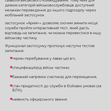
свавілля військового командування. Тому нині для
деяких категорій військовослужбовців доступний
механізм переведення до іншого підрозділу через
мобільний застосунок.
застосунок «Армія+» дозволяє охочим змінити місце
служби пройти інтерактивний тест, який дасть
відповідь на запитання, чи можна перевестися в іншу
військову частину.
Функціонал застосунку пропонує наступні тестові
запитання:
термін перебування у лавах цієї в/ч;
специфікація/рід військ частини;
бажаний напрямок (частина) для переміщення;
стан придатності до служби в бойових умовах (за
ВЛК);
наявність офіцерського звання.