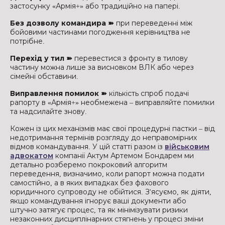
застосунку «Армія+» або традиційно на папері.
Без дозволу командира ➽
при переведенні між
бойовими частинами погодження керівництва не
потрібне.
Перехід у тил ➽
перевестися з фронту в тилову
частину можна лише за висновком ВЛК або через
сімейні обставини.
Виправлення помилок ➽
кількість спроб подачі
рапорту в «Армія+» необмежена – виправляйте помилки
та надсилайте знову.
Кожен із цих механізмів має свої процедурні пастки – від
недотримання термінів розгляду до неправомірних
відмов командування. У цій статті разом із
військовим
адвокатом
компанії Актум Артемом Бондарем ми
детально розберемо покроковий алгоритм
переведення, визначимо, коли рапорт можна подати
самостійно, а в яких випадках без фахового
юридичного супроводу не обійтися. З'ясуємо, як діяти,
якщо командування ігнорує ваші документи або
штучно затягує процес, та як мінімізувати ризики
незаконних дисциплінарних стягнень у процесі зміни