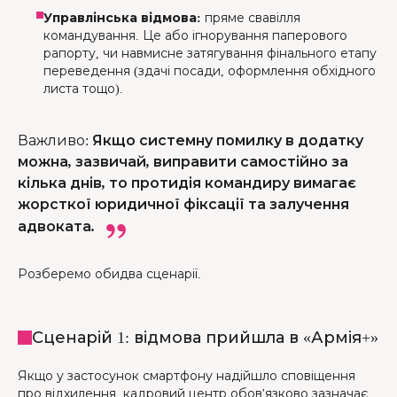
Управлінська відмова:
пряме свавілля
командування. Це або ігнорування паперового
рапорту, чи навмисне затягування фінального етапу
переведення (здачі посади, оформлення обхідного
листа тощо).
Важливо
:
Якщо системну помилку в додатку
можна, зазвичай, виправити самостійно за
кілька днів, то протидія командиру вимагає
жорсткої юридичної фіксації та залучення
адвоката.
Розберемо обидва сценарії.
Сценарій 1: відмова прийшла в «Армія+»
Якщо у застосунок смартфону надійшло сповіщення
про відхилення, кадровий центр обов'язково зазначає