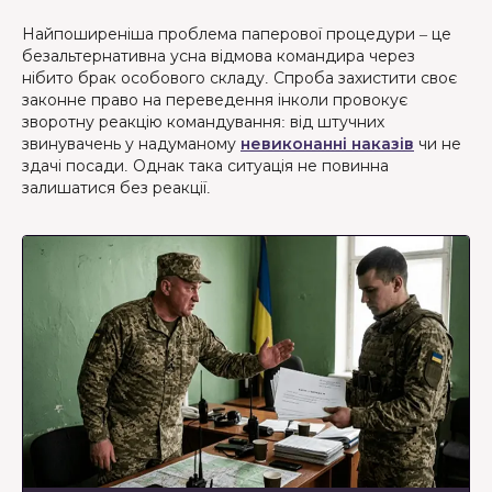
Найпоширеніша проблема паперової процедури – це
безальтернативна усна відмова командира через
нібито брак особового складу. Спроба захистити своє
законне право на переведення інколи провокує
зворотну реакцію командування: від штучних
звинувачень у надуманому
невиконанні наказів
чи не
здачі посади. Однак така ситуація не повинна
залишатися без реакції.