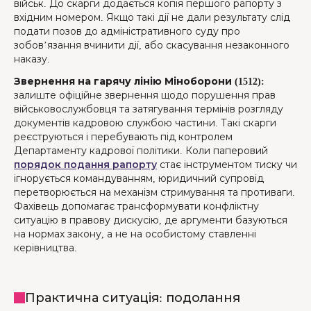
військ. До скарги додається копія першого рапорту з
вхідним номером. Якщо такі дії не дали результату слід
подати позов до адміністративного суду про
зобов’язання вчинити дії, або скасування незаконного
наказу.
Звернення на гарячу лінію Міноборони (1512):
залиште офіційне звернення щодо порушення прав
військовослужбовця та затягування термінів розгляду
документів кадровою службою частини. Такі скарги
реєструються і перебувають під контролем
Департаменту кадрової політики. Коли паперовий
порядок подання рапорту
стає інструментом тиску чи
ігнорується командуванням, юридичний супровід
перетворюється на механізм стримування та противаги.
Фахівець допомагає трансформувати конфліктну
ситуацію в правову дискусію, де аргументи базуються
на нормах закону, а не на особистому ставленні
керівництва.
Практична ситуація: подолання