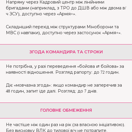
Напряму через Кадровий центр між лінійними
бригадами (наприклад, з ТРО до ДШВ або між двома в/
ч ЗСУ), доступно через «Армія+».
Складніший перехід між структурами Міноборони та
МВС (і навпаки), доступно через застосунок «Армія+».
ЗГОДА КОМАНДИРА ТА СТРОКИ
Не потрібна, у разі переведення «бойова ⇄ бойова» за
наявності відношення. Розгляд рапорту: до 72 годин.
Діє «мовчазна згода»: якщо командир не заперечив за
48 годин, запит іде далі. Розгляд: до 7 днів.
ГОЛОВНЕ ОБМЕЖЕННЯ
Не частіше ніж один раз на рік (за власною ініціативою).
Без висновку ВЛК до тилової в/ч не потрапите.