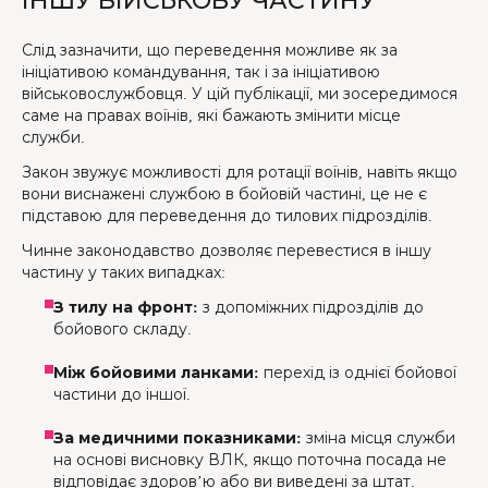
ІНШУ ВІЙСЬКОВУ ЧАСТИНУ
Слід зазначити, що переведення можливе як за
ініціативою командування, так і за ініціативою
військовослужбовця. У цій публікації, ми зосередимося
саме на правах воїнів, які бажають змінити місце
служби.
Закон звужує можливості для ротації воїнів, навіть якщо
вони виснажені службою в бойовій частині, це не є
підставою для переведення до тилових підрозділів.
Чинне законодавство дозволяє перевестися в іншу
частину у таких випадках:
З тилу на фронт:
з допоміжних підрозділів до
бойового складу.
Між бойовими ланками:
перехід із однієї бойової
частини до іншої.
За медичними показниками:
зміна місця служби
на основі висновку ВЛК, якщо поточна посада не
відповідає здоров’ю або ви виведені за штат.