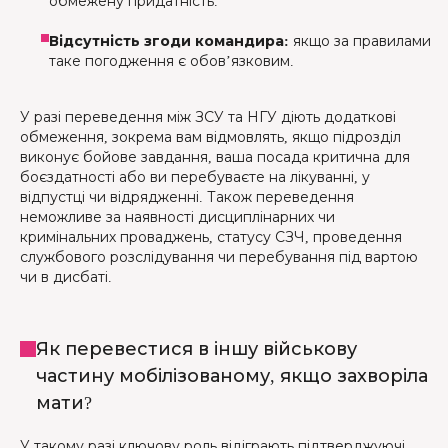
обмежену придатність.
Відсутність згоди командира:
якщо за правилами
таке погодження є обов’язковим.
У разі переведення між ЗСУ та НГУ діють додаткові
обмеження, зокрема вам відмовлять, якщо підрозділ
виконує бойове завдання, ваша посада критична для
боєздатності або ви перебуваєте на лікуванні, у
відпустці чи відрядженні. Також переведення
неможливе за наявності дисциплінарних чи
кримінальних проваджень, статусу СЗЧ, проведення
службового розслідування чи перебування під вартою
чи в дисбаті.
Як перевестися в іншу військову
частину мобілізованому, якщо захворіла
мати?
У такому разі ключову роль відіграють підтверджуючі