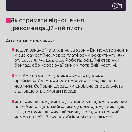
Як отримати відношення
(рекомендаційний лист)
Алгоритми отримання:
пошук вакансії та вихід на зв'язок – Ви можете знайти
місце самостійно, через платформи рекрутингу, як-
от: Lobby X, Work.ua, OLX Робота, офіційні сторінки
бригад, або через знайомих у потрібній частині;
співбесіда чи тестування – командування
приймаючої частини має переконатися, що ваші
навички, бойовий досвід чи цивільна спеціальність
відповідають вимогам посад;
надання ваших даних – для виписки відношення вам
потрібно надати майбутньому командиру точні дані:
ПІБ, поточне звання, військову посаду та повний
номер вашої військово-облікової спеціальності.