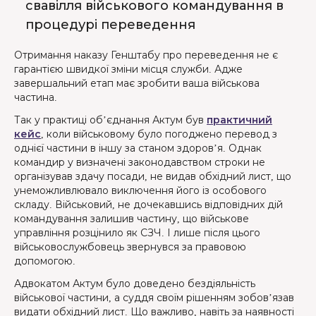
свавілля військового командування в
процедурі переведення
Отримання наказу Генштабу про переведення не є
гарантією швидкої зміни місця служби. Адже
завершальний етап має зробити ваша військова
частина.
Так у практиці об’єднання Актум був
практичний
кейс
, коли військовому було погоджено перевод з
однієї частини в іншу за станом здоров’я. Однак
командир у визначені законодавством строки не
організував здачу посади, не видав обхідний лист, що
унеможливлювало виключення його із особового
складу. Військовий, не дочекавшись відповідних дій
командування залишив частину, що військове
управління розцінило як СЗЧ. І лише після цього
військовослужбовець звернувся за правовою
допомогою.
Адвокатом Актум було доведено бездіяльність
військової частини, а суддя своїм рішенням зобов’язав
видати обхідний лист. Що важливо, навіть за наявності