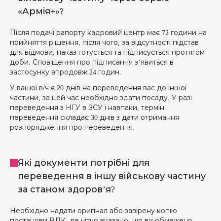
«Армія+»?
Після подачі рапорту кадровий центр має 72 години на
прийняття рішення, після чого, за відсутності підстав
для відмови, наказ готується та підписується протягом
доби. Сповіщення про підписання з’явиться в
застосунку впродовж 24 годин.
У вашої в/ч є 20 днів на переведення вас до іншої
частини, за цей час необхідно здати посаду. У разі
переведення з НГУ в ЗСУ і навпаки, термін
переведення складає 30 днів з дати отримання
розпорядження про переведення.
Які документи потрібні для
переведення в іншу військову частину
за станом здоров’я?
Необхідно надати оригінал або завірену копію
постанови ВЛК, де чітко вказано, що ви обмежено