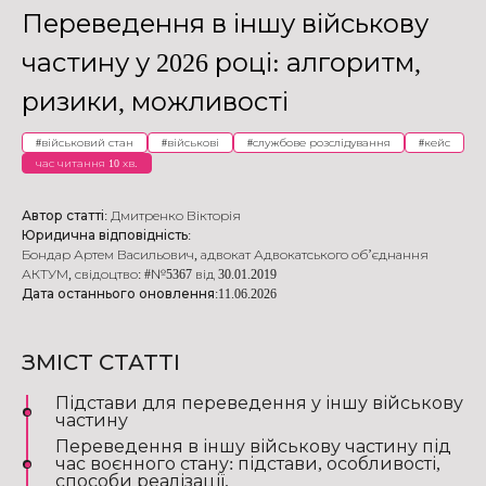
Переведення в іншу військову
частину у 2026 році: алгоритм,
ризики, можливості
#
військовий стан
#
військові
#
службове розслідування
#
кейс
час читання 10 хв.
Автор статті:
Дмитренко Вікторія
Юридична відповідність:
Бондар Артем Васильович
,
адвокат Адвокатського об’єднання
АКТУМ
,
свідоцтво: #№5367 від 30.01.2019
Дата останнього оновлення:
11.06.2026
ЗМІСТ СТАТТІ
Підстави для переведення у іншу військову
частину
Переведення в іншу військову частину під
час воєнного стану: підстави, особливості,
способи реалізації.