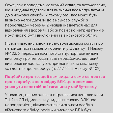
Отже, вам проведено медичний огляд, та встановлено,
що є медичні підстави для визнання вас непридатним
до військової служби. У такому разі, вас може бути
визнано непридатним до військової служби з
переоглядом через 6-12 місяців (надається час для
відновлення здоров’я), або ж повністю непридатним з
можливістю бути виключеним з військового обліку.
Як виглядає висновок військово-лікарської комісії про
непридатність можемо побачити у Додатку 11 Наказу
№402. У період дії воєнного стану, порядок видачі
висновку про непридатність передбачає, що такий
висновок видається у 3-х примірниках та має назву
«свідоцтво про хворобу» (п. 22.7; 22.11 Наказу №402).
Подбайте про те, щоб вам видали саме свідоцтво
про хворобу, а не довідку ВЛК, це допоможе
уникнути непотрібної тяганини у майбутньому.
У практиці наших адвокатів траплялися випадки коли
ТЦК та СП відмовляли у видачі висновку ВЛК про
непридатність, відмовлялися виключати особу з
військового обліку, оскільки висновок ВЛК був