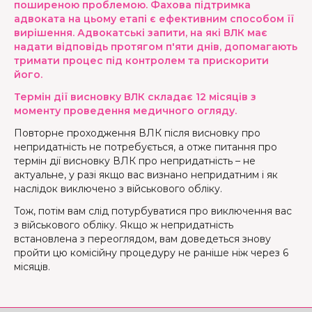
поширеною проблемою. Фахова підтримка
адвоката на цьому етапі є ефективним способом її
вирішення. Адвокатські запити, на які ВЛК має
надати відповідь протягом п'яти днів, допомагають
тримати процес під контролем та прискорити
його.
Термін дії висновку ВЛК складає 12 місяців з
моменту проведення медичного огляду.
Повторне проходження ВЛК після висновку про
непридатність не потребується, а отже питання про
термін дії висновку ВЛК про непридатність – не
актуальне, у разі якщо вас визнано непридатним і як
наслідок виключено з військового обліку.
Тож, потім вам слід потурбуватися про виключення вас
з військового обліку. Якщо ж непридатність
встановлена з переоглядом, вам доведеться знову
пройти цю комісійну процедуру не раніше ніж через 6
місяців.