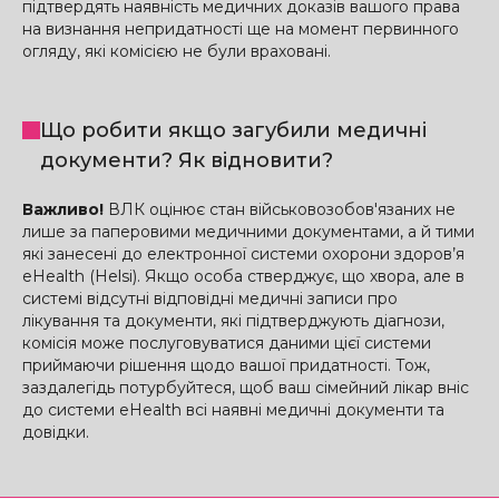
підтвердять наявність медичних доказів вашого права
на визнання непридатності ще на момент первинного
огляду, які комісією не були враховані.
Що робити якщо загубили медичні
документи? Як відновити?
Важливо!
ВЛК оцінює стан військовозобов'язаних не
лише за паперовими медичними документами, а й тими
які занесені до електронної системи охорони здоров’я
eHealth (Helsi). Якщо особа стверджує, що хвора, але в
системі відсутні відповідні медичні записи про
лікування та документи, які підтверджують діагнози,
комісія може послуговуватися даними цієї системи
приймаючи рішення щодо вашої придатності. Тож,
заздалегідь потурбуйтеся, щоб ваш сімейний лікар вніс
до системи eHealth всі наявні медичні документи та
довідки.