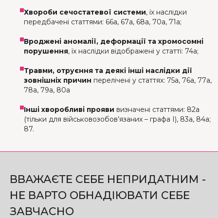
Хвороби сечостатевої системи
, їх наслідки
передбачені статтями: 66а, 67а, 68а, 70а, 71а;
Вроджені аномалії, деформації та хромосомні
порушення
, їх наслідки відображені у статті: 74а;
Травми, отруєння та деякі інші наслідки дії
зовнішніх причин
перелічені у статтях: 75а, 76а, 77а,
78а, 79а, 80а
Інші хворобливі прояви
визначені статтями: 82а
(тільки для військовозобов’язаних – графа І), 83а, 84а;
87.
ВВАЖАЄТЕ СЕБЕ НЕПРИДАТНИМ -
НЕ ВАРТО ОБНАДІЮВАТИ СЕБЕ
ЗАВЧАСНО