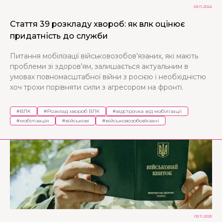
03.11.2024
Стаття 39 розкладу хвороб: як влк оцінює
придатність до служби
Питання мобілізації військовозобов’язаних, які мають
проблеми зі здоров’ям, залишається актуальним в
умовах повномасштабної війни з росією і необхідністю
хоч трохи порівняти сили з агресором на фронті.
#
ВЛК
#
Розклад хвороб ВЛК
#
відстрочка від мобілізації
#
мобілізація
#
військові
#
військовозобов'язані
03.11.2025