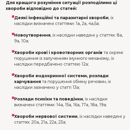
Для кращого розуміння ситуації розподілимо ці
хвороби відповідно до статей:
Деякі інфекційні та паразитарні хвороби
, їх
наслідки визначені статтями: 1а, 2а, 4а,5а;
Новоутворення
, їх наслідки наведені у статтях: 8а,
9а, 10а;
Хвороби крові і кровотворних органів
та окремі
порушення із залученням імунного механізму, їх
наслідки передбачено статтею 12а;
Хвороби ендокринної системи, розлади
харчування
та порушення обміну речовин, їх
наслідки зазначено у статті 13а;
Розлади психіки та поведінки
, їх наслідки
визначені статтями: 14а, 15а, 16а, 17а, 18а, 19а;
Хвороби нервової системи
, їх наслідки наведені у
статтях: 20а, 21а, 22а, 23а;