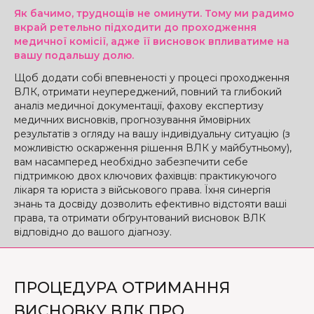
Як бачимо, труднощів не оминути. Тому ми радимо
вкрай ретельно підходити до проходження
медичної комісії, адже її висновок впливатиме на
вашу подальшу долю.
Щоб додати собі впевненості у процесі проходження
ВЛК, отримати неупереджений, повний та глибокий
аналіз медичної документації, фахову експертизу
медичних висновків, прогнозування ймовірних
результатів з огляду на вашу індивідуальну ситуацію (з
можливістю оскарження рішення ВЛК у майбутньому),
вам насамперед необхідно забезпечити себе
підтримкою двох ключових фахівців: практикуючого
лікаря та юриста з військового права. Їхня синергія
знань та досвіду дозволить ефективно відстояти ваші
права, та отримати обґрунтований висновок ВЛК
відповідно до вашого діагнозу.
ПРОЦЕДУРА ОТРИМАННЯ
ВИСНОВКУ ВЛК ПРО