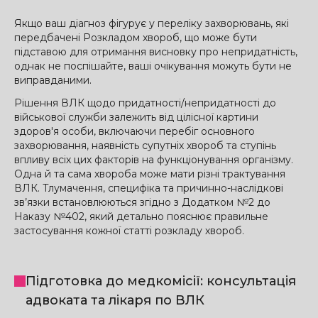
Якщо ваш діагноз фігурує у переліку захворювань, які
передбачені Розкладом хвороб, що може бути
підставою для отримання висновку про непридатність,
однак не поспішайте, ваші очікування можуть бути не
виправданими.
Рішення ВЛК щодо придатності/непридатності до
військової служби залежить від цілісної картини
здоров'я особи, включаючи перебіг основного
захворювання, наявність супутніх хвороб та ступінь
впливу всіх цих факторів на функціонування організму.
Одна й та сама хвороба може мати різні трактування
ВЛК. Тлумачення, специфіка та причинно-наслідкові
зв’язки встановлюються згідно з Додатком №2 до
Наказу №402, який детально пояснює правильне
застосування кожної статті розкладу хвороб.
Підготовка до медкомісії: консультація
адвоката та лікаря по ВЛК