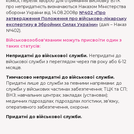
комісії, перелік хвороб для отримання висновку ВЛК
про непридатність визначаються Наказом Міністерства
оборони України від 14.08.2008р
№402 «Про
затвердження Положення про військово-лікарську
експертизу в Збройних Силах України»
(далі – Наказ
№402).
Військовозобов'язаним можуть присвоїти один з
таких статусів:
Непридатні до військової служби.
Непридатні до
військової служби з переглядом через пів року або 6-12
місяців.
Тимчасово непридатні до військової служби.
Придатні лише до служби за певними напрямами: до
служби у військових частинах забезпечення; ТЦК та СП;
ВНЗ; навчальних центрах; закладах (установах);
медичних підрозділах; підрозділах логістики, зв’язку,
оперативного забезпечення, охорони.
Придатні до військової служби.