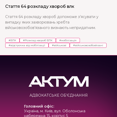
Стаття 64 розкладу хвороб влк
Стаття 64 розкладу хвороб допоможе з’ясувати у
випадку яких захворювань хребта
військовозобов’язаного визнають непридатним.
#
ВЛК
#
Розклад хвороб ВЛК
#
мобілізація
#
відстрочка від мобілізації
#
військові
#
військовозобов'язані
АДВОКАТСЬКЕ ОБ'ЄДНАННЯ
Головний офіс
:
Україна, м. Київ, вул. Оболонська
набережна 15, корпус 5