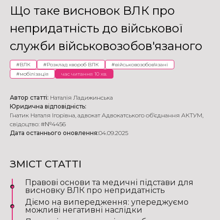
Що таке висновок ВЛК про
непридатність до військової
служби військовозобов'язаного
#
ВЛК
#
Розклад хвороб ВЛК
#
військовозобов'язані
#
мобілізація
час читання 10 хв.
Автор статті:
Наталія Ладижинська
Юридична відповідність:
Гнатик Наталя Ігорівна
,
адвокат Адвокатського об’єднання АКТУМ
,
свідоцтво: #№4456
Дата останнього оновлення:
04.09.2025
ЗМІСТ СТАТТІ
Правові основи та медичні підстави для
висновку ВЛК про непридатність
Діємо на випередження: упереджуємо
можливі негативні наслідки