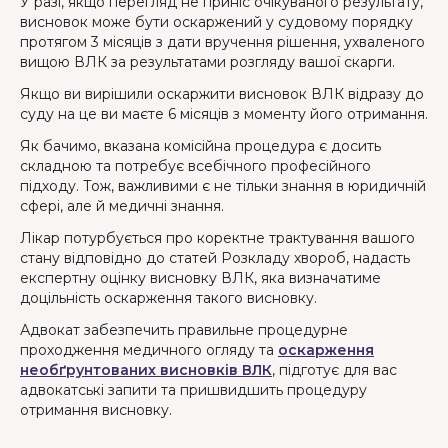
У разі, якщо перегляд не приніс очікуваного результату,
висновок може бути оскаржений у судовому порядку
протягом 3 місяців з дати вручення рішення, ухваленого
вищою ВЛК за результатами розгляду вашої скарги.
Якщо ви вирішили оскаржити висновок ВЛК відразу до
суду на це ви маєте 6 місяців з моменту його отримання.
Як бачимо, вказана комісійна процедура є досить
складною та потребує всебічного професійного
підходу. Тож, важливими є не тільки знання в юридичній
сфері, але й медичні знання.
Лікар потурбується про коректне трактування вашого
стану відповідно до статей Розкладу хвороб, надасть
експертну оцінку висновку ВЛК, яка визначатиме
доцільність оскарження такого висновку.
Адвокат забезпечить правильне процедурне
проходження медичного огляду та
оскарження
необґрунтованих висновків ВЛК
, підготує для вас
адвокатські запити та пришвидшить процедуру
отримання висновку.