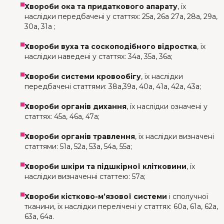
Хвороби ока та придаткового апарату
, їх
наслідки передбачені у статтях: 25а, 26а 27а, 28а, 29а,
30а, 31а ;
Хвороби вуха та соскоподібного відростка
, їх
наслідки наведені у статтях: 34а, 35а, 36а;
Хвороби системи кровообігу
, їх наслідки
передбачені статтями: 38а,39а, 40а, 41а, 42а, 43а;
Хвороби органів дихання
, їх наслідки означені у
статтях: 45а, 46а, 47а;
Хвороби органів травлення
, їх наслідки визначені
статтями: 51а, 52а, 53а, 54а, 55а;
Хвороби шкіри та підшкірної клітковини
, їх
наслідки визначенні статтею: 57а;
Хвороби кістково-м’язової системи
і сполучної
тканини, їх наслідки перелічені у статтях: 60а, 61а, 62а,
63а, 64а.