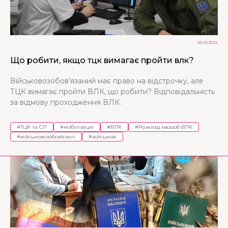
05.02.2024
Що робити, якщо тцк вимагає пройти влк?
Військовозобов’язаний має право на відстрочку, але
ТЦК вимагає пройти ВЛК, що робити? Відповідальність
за відмову проходження ВЛК.
#
ТЦК та СП
#
мобілізація
#
ВЛК
#
Розклад хвороб ВЛК
#
військовозобов'язані
#
військові