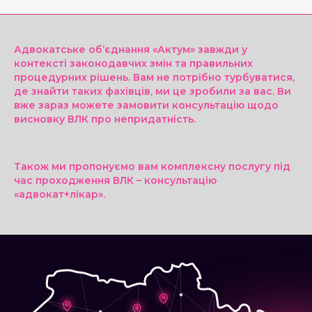
Адвокатське об’єднання «Актум» завжди у
контексті законодавчих змін та правильних
процедурних рішень. Вам не потрібно турбуватися,
де знайти таких фахівців, ми це зробили за вас. Ви
вже зараз можете замовити консультацію щодо
висновку ВЛК про непридатність.
Також ми пропонуємо вам комплексну послугу під
час проходження ВЛК – консультацію
«адвокат+лікар».