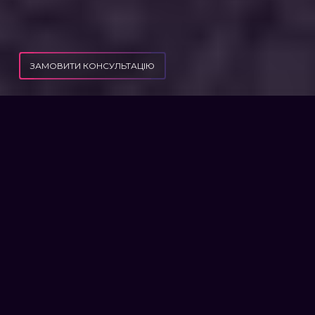
ЗАМОВИТИ КОНСУЛЬТАЦІЮ
ПУБЛІКАЦІЇ
ВІДСТРОЧКА ПО ІНВАЛІДНОСТІ ДРУЖИНИ
ВІДСТРОЧКА ПО
ІНВАЛІДНОСТІ ДРУЖИНИ
Любити в радості і в горі, в здоров’ї і хворобі
– поки не розлучить смерть. Один із законів
благополучної родини. В ідеалі подружня
пара – найближчі люди і коли з одним
трапляється біда, другий повинен бути
поруч. У випадку важкої хвороби не може
розлучити чоловіка з дружиною навіть війна,
а тот чи грає при цьому роль група
інвалідності дружини? На жаль, так.