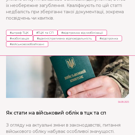
їх необережне загублення. Кваліфікують по цій статті
недбалість при зберіганні такої документації, зокрема
посвідчень чи квитків.
#
штраф ТЦК
#
ТЦК та СП
#
відстрочка від мобілізації
#
мобілізація
#
адміністративна відповідальність
#
відстрочка
#
військовозобов'язані
04.09.2025
Як стати на військовий облік в тцк та сп
З огляду на актуальні зміни в законодавстві, питання
військового обліку набуває особливої значущості.