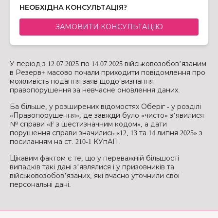
НЕОБХІДНА КОНСУЛЬТАЦІЯ?
ЗАМОВИТИ КОНСУЛЬТАЦІЮ
У період з 12.07.2025 по 14.07.2025 військовозобов’язаним
в Резерв+ масово почали приходити повідомлення про
можливість подання заяв щодо визнання
правопорушення за невчасне оновлення даних.
Ба більше, у розширених відомостях Оберіг - у розділі
«Правопорушення», де завжди було «чисто» з’явилися
№ справи «F з шестизначним кодом», а дати
порушення справи значились «12, 13 та 14 липня 2025» з
посиланням на ст. 210-1 КУпАП.
Цікавим фактом є те, що у переважній більшості
випадків такі дані з’являлися і у призовників та
військовозобов’язаних, які вчасно уточнили свої
персональні дані.