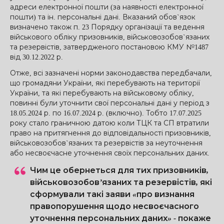
адреси електронної пошти (за наявності електронної
пошти) та ін. персональні дані. Вказаний обов`язок
визначено також п. 23 Порядку організації та ведення
військового обліку призовників, військовозобов`язаних
та резервістів, затвердженого постановою КМУ №1487
від 30.12.2022 р.
Отже, всі зазначені норми законодавства передбачали,
що громадяни України, які перебувають на території
України, та які перебувають на військовому обліку,
повинні були уточнити свої персональні дані у період з
18.05.2024 р. по 16.07.2024 р. (включно). Тобто 17.07.2025
року стало граничною датою коли ТЦК та СП втратили
право на притягнення до відповідальності призовників,
військовозобов`язаних та резервістів за неуточнення
або несвоєчасне уточнення своїх персональних даних.
Чим це обернеться для тих призовників,
військовозобов’язаних та резервістів, які
сформували такі заяви «про визнання
правопорушення щодо несвоєчасного
уточнення персональних даних» - покаже