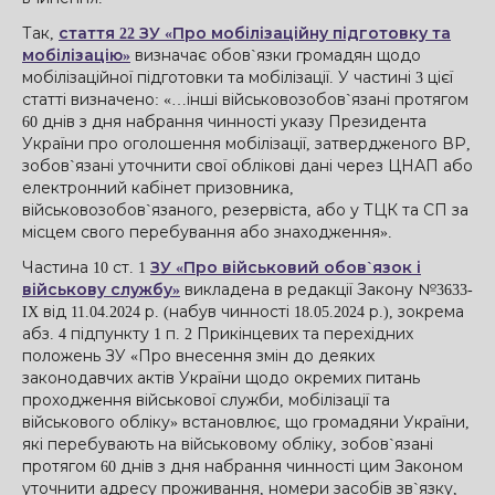
Так,
стаття 22 ЗУ «Про мобілізаційну підготовку та
мобілізацію»
визначає обов`язки громадян щодо
мобілізаційної підготовки та мобілізації. У частині 3 цієї
статті визначено: «…інші військовозобов`язані протягом
60 днів з дня набрання чинності указу Президента
України про оголошення мобілізації, затвердженого ВР,
зобов`язані уточнити свої облікові дані через ЦНАП або
електронний кабінет призовника,
військовозобов`язаного, резервіста, або у ТЦК та СП за
місцем свого перебування або знаходження».
Частина 10 ст. 1
ЗУ «Про військовий обов`язок і
військову службу»
викладена в редакції Закону №3633-
IX від 11.04.2024 р. (набув чинності 18.05.2024 р.), зокрема
абз. 4 підпункту 1 п. 2 Прикінцевих та перехідних
положень ЗУ «Про внесення змін до деяких
законодавчих актів України щодо окремих питань
проходження військової служби, мобілізації та
військового обліку» встановлює, що громадяни України,
які перебувають на військовому обліку, зобов`язані
протягом 60 днів з дня набрання чинності цим Законом
уточнити адресу проживання, номери засобів зв`язку,