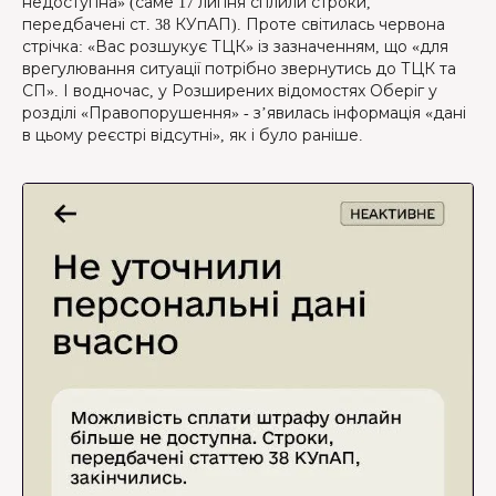
недоступна» (саме 17 липня сплили строки,
передбачені ст. 38 КУпАП). Проте світилась червона
стрічка: «Вас розшукує ТЦК» із зазначенням, що «для
врегулювання ситуації потрібно звернутись до ТЦК та
СП». І водночас, у Розширених відомостях Оберіг у
розділі «Правопорушення» - з’явилась інформація «дані
в цьому реєстрі відсутні», як і було раніше.