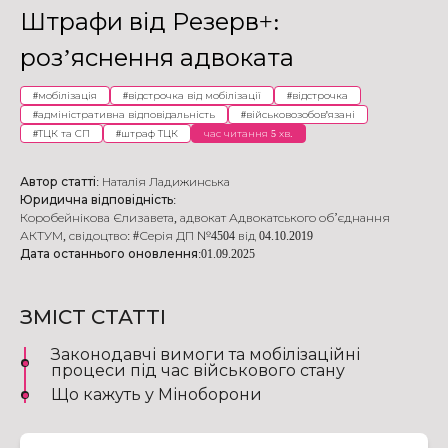
Штрафи від Резерв+:
роз’яснення адвоката
#
мобілізація
#
відстрочка від мобілізації
#
відстрочка
#
адміністративна відповідальність
#
військовозобов'язані
#
ТЦК та СП
#
штраф ТЦК
час читання 5 хв.
Автор статті:
Наталія Ладижинська
Юридична відповідність:
Коробейнікова Єлизавета
,
адвокат Адвокатського об’єднання
АКТУМ
,
свідоцтво: #Серія ДП №4504 від 04.10.2019
Дата останнього оновлення:
01.09.2025
ЗМІСТ СТАТТІ
Законодавчі вимоги та мобілізаційні
процеси під час військового стану
Що кажуть у Міноборони