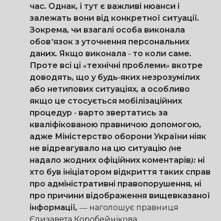
час. Однак, і тут є важливі нюанси і
залежать вони від конкретної ситуації.
Зокрема, чи взагалі особа виконала
обов’язок з уточнення персональних
даних. Якщо виконала - то коли саме.
Проте всі ці «технічні проблеми» вкотре
доводять, що у будь-яких незрозумілих
або нетипових ситуаціях, а особливо
якщо це стосується мобілізаційних
процедур - варто звертатись за
кваліфікованою правничою допомогою,
адже Міністерство оборони України ніяк
не відреагувало на цю ситуацію (не
надало жодних офіційних коментарів): ні
хто був ініціатором відкриття таких справ
про адміністративні правопорушення, ні
про причини відображення вищевказаної
інформації,
—
наголошує правниця
Єлизавета Коробейнікова.