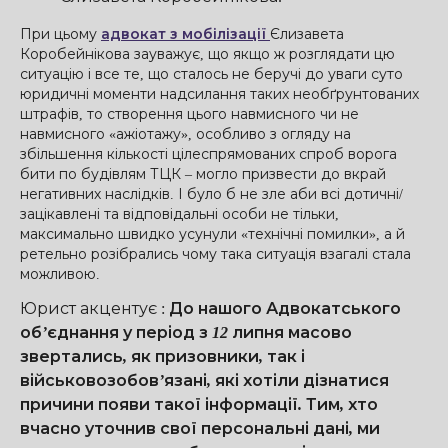
При цьому
адвокат з мобілізації
Єлизавета
Коробейнікова зауважує, що якщо ж розглядати цю
ситуацію і все те, що сталось не беручі до уваги суто
юридичні моменти надсилання таких необґрунтованих
штрафів, то створення цього навмисного чи не
навмисного «ажіотажу», особливо з огляду на
збільшення кількості цілеспрямованих спроб ворога
бити по будівлям ТЦК – могло призвести до вкрай
негативних наслідків. І було б не зле аби всі дотичні/
зацікавлені та відповідальні особи не тільки,
максимально швидко усунули «технічні помилки», а й
ретельно розібрались чому така ситуація взагалі стала
можливою.
Юрист акцентує
:
До нашого Адвокатського
об’єднання у період з 12 липня масово
звертались, як призовники, так і
військовозобов’язані, які хотіли дізнатися
причини появи такої інформації. Тим, хто
вчасно уточнив свої персональні дані, ми