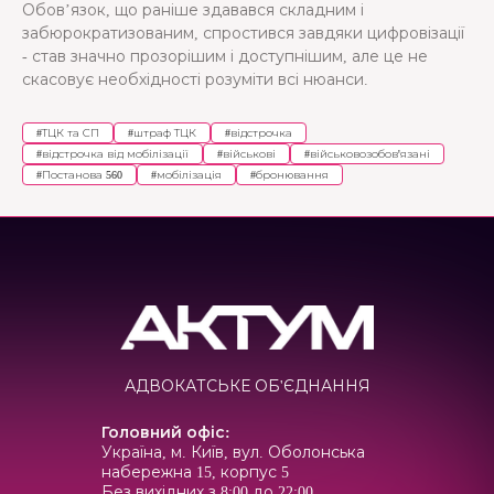
Обов’язок, що раніше здавався складним і
забюрократизованим, спростився завдяки цифровізації
- став значно прозорішим і доступнішим, але це не
скасовує необхідності розуміти всі нюанси.
#
ТЦК та СП
#
штраф ТЦК
#
відстрочка
#
відстрочка від мобілізації
#
військові
#
військовозобов'язані
#
Постанова 560
#
мобілізація
#
бронювання
АДВОКАТСЬКЕ ОБ'ЄДНАННЯ
Головний офіс
:
Україна, м. Київ, вул. Оболонська
набережна 15, корпус 5
Без вихідних з 8:00 до 22:00