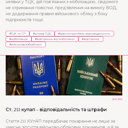
неявки у ТЦК, дій пов'язаних з мобілізацією, свідомого
не отримання повістки, пред'явлення на вимогу ВОД,
не додержання правил військового обліку з боку
підприємств тощо.
#
ТЦК та СП
#
штраф ТЦК
#
адміністративна відповідальність
#
мобілізація
#
відстрочка від мобілізації
#
відстрочка
#
військовозобов'язані
24.07.2024
Ст. 211 купап – відповідальність та штрафи
Стаття 211 КУпАП передбачає покарання не лише за
умисне зіпсуття військово-облікових документів, а й за