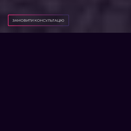
ЗАМОВИТИ КОНСУЛЬТАЦІЮ
ЩО РОБИТИ, ЯКЩО ДРУЖИНА ВИВЕЗЛА ДИТИНУ ЗА КОРДОН БЕЗ ВАШОЇ
ПУБЛІКАЦІЇ
ЗГОДИ?
ЩО РОБИТИ, ЯКЩО
ДРУЖИНА ВИВЕЗЛА ДИТИНУ
ЗА КОРДОН БЕЗ ВАШОЇ
ЗГОДИ?
Зверніться до Державної прикордонної
служби із запитом, чи перетинала ваша
дитина український кордон, та якщо
перетинала, то з якими документами.
У воєнний час нотаріально засвідчена
згода від іншого з батьків не є
обов’язковою, однак довідка