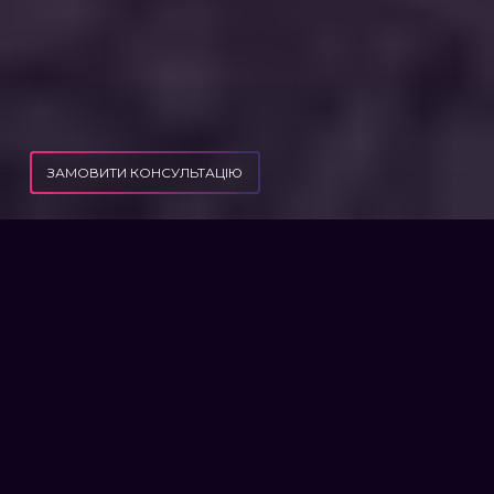
ЗАМОВИТИ КОНСУЛЬТАЦІЮ
«РЕЗЕРВ+» З’ЯВИТЬСЯ QR-КОД – Е-ДОКУМЕНТ МАТИМЕ ТАКУ Ж ЮРИДИЧНУ
ПУБЛІКАЦІЇ
СИЛУ, ЩО І ПАПЕРОВИЙ ВІЙСЬКОВО-ОБЛІКОВИЙ ДОКУМЕНТ
«РЕЗЕРВ+» З’ЯВИТЬСЯ QR-
КОД - Е ДОКУМЕНТ МАТИМЕ
ТАКУ Ж ЮРИДИЧНУ СИЛУ,
ЩО І ПАПЕРОВИЙ
ВІЙСЬКОВО-ОБЛІКОВИЙ
ДОКУМЕНТ
Вранці 18 числа у червні у мобільній програмі