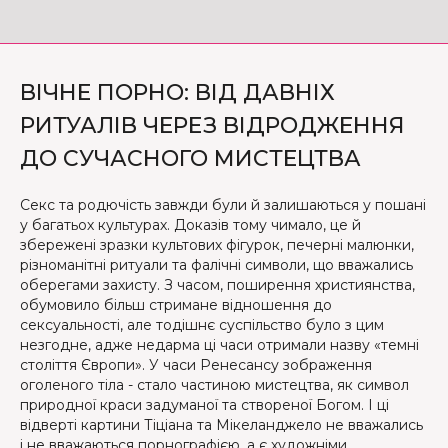
ВІЧНЕ ПОРНО: ВІД ДАВНІХ
РИТУАЛІВ ЧЕРЕЗ ВІДРОДЖЕННЯ
ДО СУЧАСНОГО МИСТЕЦТВА
Секс та родючість завжди були й залишаються у пошані
у багатьох культурах. Доказів тому чимало, це й
збережені зразки культових фігурок, печерні малюнки,
різноманітні ритуали та фалічні символи, що вважались
оберегами захисту. З часом, поширення християнства,
обумовило більш стримане відношення до
сексуальності, але тодішнє суспільство було з цим
незгодне, адже недарма ці часи отримали назву «темні
століття Європи». У часи Ренесансу зображення
оголеного тіла - стало частиною мистецтва, як символ
природної краси задуманої та створеної Богом. І ці
відверті картини Тіціана та Мікеланджело не вважались
і не вважаються порнографією, а є художніми