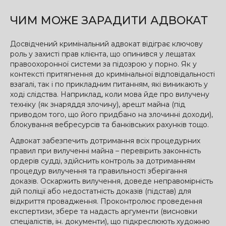
ЧИМ МОЖЕ ЗАРАДИТИ АДВОКАТ
Досвідчений кримінальний адвокат відіграє ключову
роль у захисті прав клієнта, що опинився у лещатах
правоохоронної системи за підозрою у порно. Як у
контексті притягнення до кримінальної відповідальності
взагалі, так і по прикладним питанням, які виникають у
ході слідства. Наприклад, коли мова йде про вилучену
техніку (як знаряддя злочину), арешт майна (під
приводом того, що його придбано на злочинні доходи),
блокування вебресурсів та банківських рахунків тощо.
Адвокат забезпечить дотримання всіх процедурних
правил при вилученні майна – перевірить законність
ордерів судді, здійснить контроль за дотриманням
процедур вилучення та правильності зберігання
доказів. Оскаржить вилучення, доведе неправомірність
дій поліції або недостатність доказів (підстав) для
відкриття провадження. Проконтролює проведення
експертизи, збере та надасть аргументи (висновки
спеціалістів, ін. документи), що підкреслюють художню