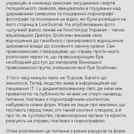
українців» в номінації захисник засуджених і жертв
поліцейського свавілля, звинуватили в глузуванні над
державними символом та поширенні порнографії -
фотографії та посилання на відео, які були розміщені на
його сторінці в LiveJournal. На опублікованих фото
«штучний фалос лежав на Конституції України» - такою
візуалізацією Дмитро Гройсман виказав своє
відношення до ганебного і презирливого відношення
державної влади до основного закону країни. Сам
правозахисник стверджував, що справу проти нього
розпочали через те, що правоохоронцям був
необхідний доступ до матеріалів Вінницької
правозахисної групи, очільником якої був Гройсман.
З того часу минуло мало не 15 років. Багато що
змінилося. Тепер людство живе в інформаційній ері
панування ІТ. І у диджиталізованому світі, де межі між
приватністю та публічністю чи вже не стерті нанівець,
питання, пов’язані з порнографічним контентом,
набувають нових форм. Мова не лише про виклики, що
постають перед тими, хто такий контент створює, а й
про те, як суспільство, правоохоронні органи та юристи
реагують на справи, пов’язані з порнографією.
Отже розглянемо це питання з різних ракурсів та форм.