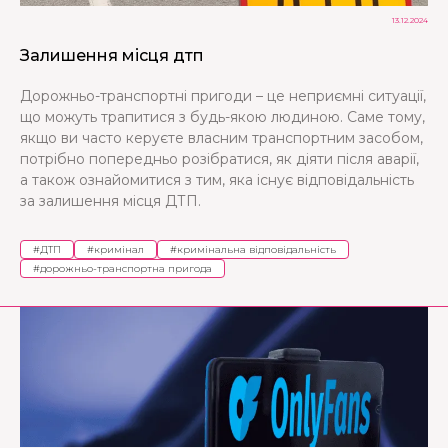
13.12.2024
Залишення місця дтп
Дорожньо-транспортні пригоди – це неприємні ситуації,
що можуть трапитися з будь-якою людиною. Саме тому,
якщо ви часто керуєте власним транспортним засобом,
потрібно попередньо розібратися, як діяти після аварії,
а також ознайомитися з тим, яка існує відповідальність
за залишення місця ДТП.
#
ДТП
#
кримінал
#
кримінальна відповідальність
#
дорожньо-транспортна пригода