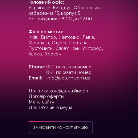
Головний офіс
:
Україна, м. Київ, вул. Оболонська
набережна 15, корпус 5
Без вихідних з 8:00 до 22:00
Філії по містах
:
Київ,
Дніпро,
Житомир,
Львів,
Миколаїв,
Одеса,
Полтава,
Пустомити,
Слов'янськ,
Ужгород,
Харків,
Херсон
Phone:
0
5
0
показати номер
0
6
7
показати номер
Email:
info@actum.com.ua
Політика конфіденційності
Договір оферти
Mапа сайту
Для зв'язків із медіа
ЗАМОВИТИ КОНСУЛЬТАЦІЮ