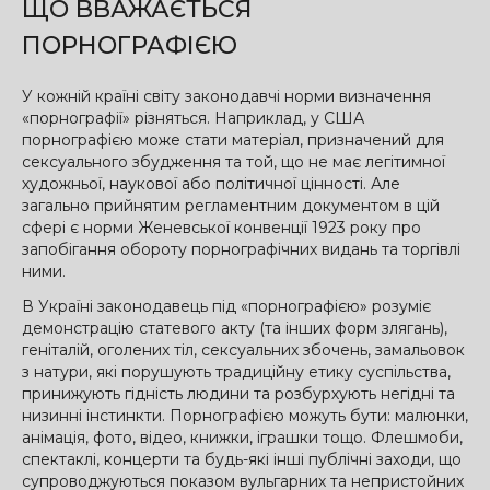
ЩО ВВАЖАЄТЬСЯ
ПОРНОГРАФІЄЮ
У кожній країні світу законодавчі норми визначення
«порнографії» різняться. Наприклад, у США
порнографією може стати матеріал, призначений для
сексуального збудження та той, що не має легітимної
художньої, наукової або політичної цінності. Але
загально прийнятим регламентним документом в цій
сфері є норми Женевської конвенції 1923 року про
запобігання обороту порнографічних видань та торгівлі
ними.
В Україні законодавець під «порнографією» розуміє
демонстрацію статевого акту (та інших форм злягань),
геніталій, оголених тіл, сексуальних збочень, замальовок
з натури, які порушують традиційну етику суспільства,
принижують гідність людини та розбурхують негідні та
низинні інстинкти. Порнографією можуть бути: малюнки,
анімація, фото, відео, книжки, іграшки тощо. Флешмоби,
спектаклі, концерти та будь-які інші публічні заходи, що
супроводжуються показом вульгарних та непристойних