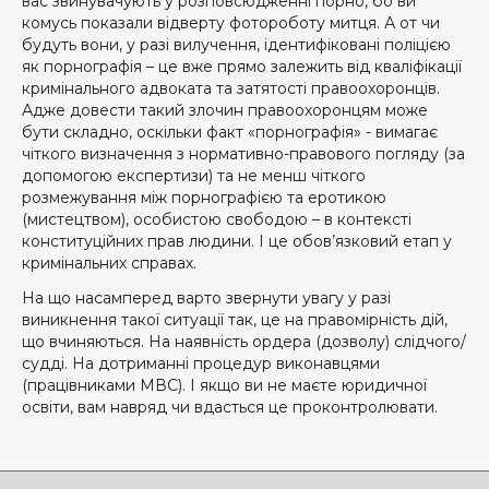
вас звинувачують у розповсюдженні порно, бо ви
комусь показали відверту фотороботу митця. А от чи
будуть вони, у разі вилучення, ідентифіковані поліцією
як порнографія – це вже прямо залежить від кваліфікації
кримінального адвоката та затятості правоохоронців.
Адже довести такий злочин правоохоронцям може
бути складно, оскільки факт «порнографія» - вимагає
чіткого визначення з нормативно-правового погляду (за
допомогою експертизи) та не менш чіткого
розмежування між порнографією та еротикою
(мистецтвом), особистою свободою – в контексті
конституційних прав людини. І це обов’язковий етап у
кримінальних справах.
На що насамперед варто звернути увагу у разі
виникнення такої ситуації так, це на правомірність дій,
що вчиняються. На наявність ордера (дозволу) слідчого/
судді. На дотриманні процедур виконавцями
(працівниками МВС). І якщо ви не маєте юридичної
освіти, вам навряд чи вдасться це проконтролювати.