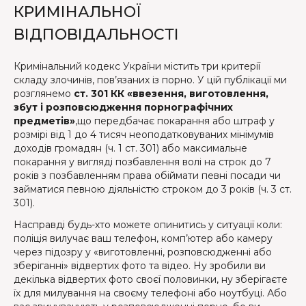
КРИМІНАЛЬНОЇ
ВІДПОВІДАЛЬНОСТІ
Кримінальний кодекс України містить три критерії
складу злочинів, пов’язаних із порно. У цій публікації ми
розглянемо
ст. 301 КК «ввезення, виготовлення,
збут і розповсюдження порнографічних
предметів»
,що передбачає покарання або штраф у
розмірі від 1 до 4 тисяч неоподатковуваних мінімумів
доходів громадян (ч. 1 ст. 301) або максимальне
покарання у вигляді позбавлення волі на строк до 7
років з позбавленням права обіймати певні посади чи
займатися певною діяльністю строком до 3 років (ч. 3 ст.
301).
Насправді будь-хто можете опинитись у ситуації коли:
поліція вилучає ваш телефон, комп’ютер або камеру
через підозру у «виготовленні, розповсюдженні або
зберіганні» відвертих фото та відео. Ну зробили ви
декілька відвертих фото своєї половинки, ну зберігаєте
їх для милування на своєму телефоні або ноутбуці. Або