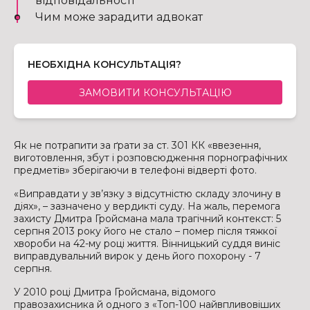
відповідальності
Чим може зарадити адвокат
НЕОБХІДНА КОНСУЛЬТАЦІЯ?
ЗАМОВИТИ КОНСУЛЬТАЦІЮ
Як не потрапити за ґрати за ст. 301 КК «ввезення,
виготовлення, збут і розповсюдження порнографічних
предметів» зберігаючи в телефоні відверті фото.
«Виправдати у зв’язку з відсутністю складу злочину в
діях», – зазначено у вердикті суду. На жаль, перемога
захисту Дмитра Гройсмана мала трагічний контекст: 5
серпня 2013 року його не стало – помер після тяжкої
хвороби на 42-му році життя. Вінницький суддя виніс
виправдувальний вирок у день його похорону - 7
серпня.
У 2010 році Дмитра Гройсмана, відомого
правозахисника й одного з «Топ-100 найвпливовіших