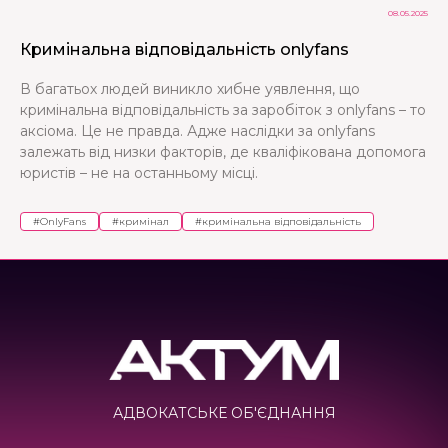
08.05.2025
Кримінальна відповідальність onlyfans
В багатьох людей виникло хибне уявлення, що
кримінальна відповідальність за заробіток з onlyfans – то
аксіома. Це не правда. Адже наслідки за onlyfans
залежать від низки факторів, де кваліфікована допомога
юристів – не на останньому місці.
#
OnlyFans
#
кримінал
#
кримінальна відповідальність
АДВОКАТСЬКЕ ОБ'ЄДНАННЯ