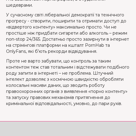
шедеврами.
У сучасному світі ліберальної демократії та технічного
прогресу - створити, поширити та отримати доступ до
«відвертого контенту» максимально просто. Чи не
простіше ніж придбати сигарети або алкоголь – режим
non-stop 24/365. Достатньо просто зазирнути в інтернет
на стрімінгові платформи на кшталт PornHab та
OnlyFans, які б’ють рекорди відвідування.
Проте не варто забувати, що контроль за таким
контентом теж став тотальним і відстежувати подібного
роду запити в інтернеті – не проблема. Штучний
інтелект дозволяє з космічною швидкістю обробляти
колосальні масиви даних, що зводить роботу
правоохоронних органів з виявлення «порно контенту»
та запуску правових механізмів притягнення до
кримінальної відповідальності, умовно, до пари рухів.