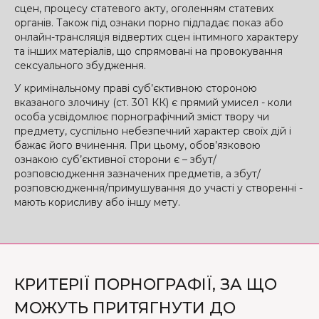
сцен, процесу статевого акту, оголенням статевих
органів. Також під ознаки порно підпадає показ або
онлайн-трансляція відвертих сцен інтимного характеру
та інших матеріалів, що спрямовані на провокування
сексуального збудження.
У кримінальному праві суб’єктивною стороною
вказаного злочину (ст. 301 КК) є прямий умисел - коли
особа усвідомлює порнографічний зміст твору чи
предмету, суспільно небезпечний характер своїх дій і
бажає його вчинення. При цьому, обов’язковою
ознакою суб’єктивної сторони є – збут/
розповсюдження зазначених предметів, а збут/
розповсюдження/примушування до участі у створенні -
мають корисливу або іншу мету.
КРИТЕРІЇ ПОРНОГРАФІЇ, ЗА ЩО
МОЖУТЬ ПРИТЯГНУТИ ДО