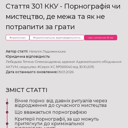
Стаття 301 ККУ - Порнографія чи
мистецтво, де межа та як не
потрапити за грати
#
кримінал
#
кримінальна відповідальність
час читання 8 хв.
Автор статті:
Наталія Ладижинська
Юридична відповідність:
Лебєдєва Тетяна Олександрівна
,
адвокат Адвокатського об’єднання
АКТУМ
,
свідоцтво: #Серія ХС №000040 від 30.10.2015
Дата останнього оновлення:
09.01.2026
ЗМІСТ СТАТТІ
Вічне порно: від давніх ритуалів через
відродження до сучасного мистецтва
Що вважається порнографією
Критерії порнографії, за що можуть
притягнути до кримінальної