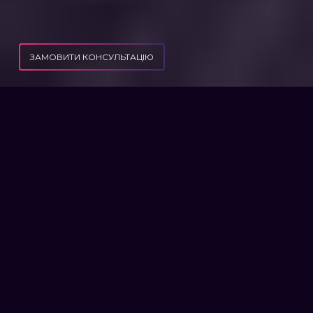
ЗАМОВИТИ КОНСУЛЬТАЦІЮ
ПУБЛІКАЦІЇ
ПОРЯДОК ОБЧИСЛЕННЯ ВИСЛУГИ РОКІВ ВІЙСЬКОВОСЛУЖБОВЦЯМ
ПОРЯДОК ОБЧИСЛЕННЯ
ВИСЛУГИ РОКІВ
ВІЙСЬКОВОСЛУЖБОВЦЯМ
Забезпечення військових пенсіонерів
врегульовано спеціальним Законом №2262.
За роки чинності цей нормативно-правовий
акт зазнав суттєвих неодноразових змін та
визначені ним пільги поширили, окрім власне
військових, на посадовців силових структур.
Загальний для всіх пенсіонерів Закон №1058
також врегульовує основні моменти при