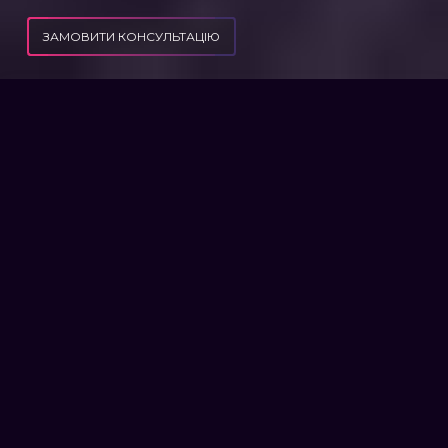
ЗАМОВИТИ КОНСУЛЬТАЦІЮ
ПУБЛІКАЦІЇ
ПІДСТАВИ ПОЗБАВЛЕННЯ БАТЬКІВСЬКИХ ПРАВ
ПІДСТАВИ ПОЗБАВЛЕННЯ
БАТЬКІВСЬКИХ ПРАВ
Розірвати зв'язок батьків і дитини – «задача
із зірочкою», оскільки тільки на перший
погляд здається, що ця процедура швидка і
пересічна та може застосовуватися до всіх
недбайливих батьків.
Сімейні конфлікти, розлучення,
проживання дитини в іншій родини,
неможливість дійти згоди про участь