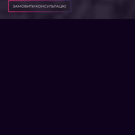
ЗАМОВИТИ КОНСУЛЬТАЦІЮ
ПУБЛІКАЦІЇ
„НЕПРИДАТНИЙ“ СТАВ РАПТОМ „ПРИДАТНИМ“. ЩО РОБИТИ?
„НЕПРИДАТНИЙ“ СТАВ
РАПТОМ „ПРИДАТНИМ“. ЩО
РОБИТИ?
На сьогодні це питання є дуже актуальним.
Не хвилюйтесь, якщо дійсно є підстави, то
висновок ВЛК можна оскаржувати.
Деякі підстави для оскарження:
- Захворювання, що були встановлені
лікарем не тієї спеціалізації;
- Обрано не той ступінь порушення
функції організму внаслідок хвороби