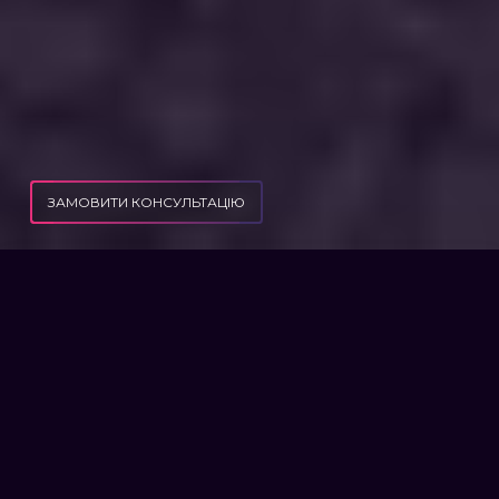
ЗАМОВИТИ КОНСУЛЬТАЦІЮ
ПУБЛІКАЦІЇ
ЛЕГКІ ТІЛЕСНІ УШКОДЖЕННЯ - АДВОКАТ ЗА СТАТТЕЮ 125 ККУ
ЛЕГКІ ТІЛЕСНІ УШКОДЖЕННЯ
– АДВОКАТ ЗА СТАТТЕЮ 125
ККУ
Одним із найбільш серйозних
правопорушень, які регулюються
Кримінальним Кодексом України, є умисне
нанесення тілесних ушкоджень. Водночас