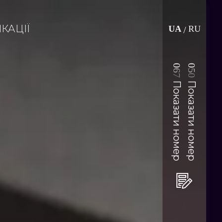
КАЦІЇ
UA
RU
/
0
0
6
5
7
0
Показати номер
Показати номер