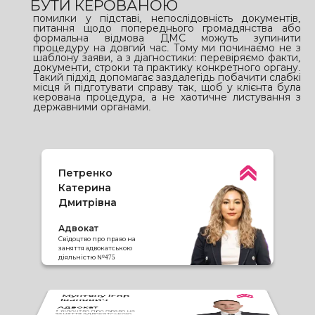
БУТИ КЕРОВАНОЮ
помилки у підставі, непослідовність документів,
питання щодо попереднього громадянства або
формальна відмова ДМС можуть зупинити
процедуру на довгий час. Тому ми починаємо не з
шаблону заяви, а з діагностики: перевіряємо факти,
документи, строки та практику конкретного органу.
Такий підхід допомагає заздалегідь побачити слабкі
місця й підготувати справу так, щоб у клієнта була
керована процедура, а не хаотичне листування з
державними органами.
Петренко
Катерина
Дмитрівна
Адвокат
Свідоцтво про право на
заняття адвокатською
діяльністю №475
Мунтяну Ігор
Іванович
Лебєдєва Тетяна
Олександрівна
Адвокат
Гнатик Наталя
Свідоцтво про право на
Ігорівна
заняття адвокатською
Адвокат