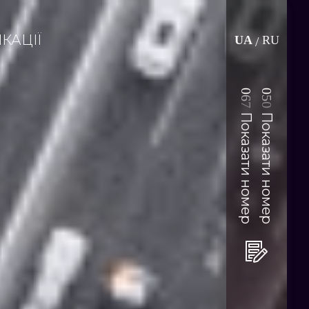
КАЦІЇ
UA
RU
/
0
0
6
5
7
0
Показати номер
Показати номер