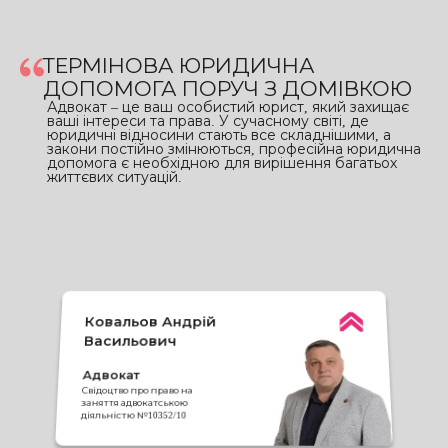
ТЕРМІНОВА ЮРИДИЧНА
ДОПОМОГА ПОРУЧ З ДОМІВКОЮ
Адвокат – це ваш особистий юрист, який захищає
ваші інтереси та права. У сучасному світі, де
юридичні відносини стають все складнішими, а
закони постійно змінюються, професійна юридична
допомога є необхідною для вирішення багатьох
життєвих ситуацій.
Ковальов Андрій
Васильович
Адвокат
Свідоцтво про право на
заняття адвокатською
діяльністю №10352/10