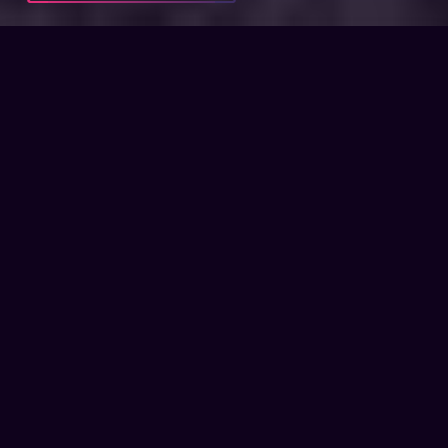
ПУБЛИКАЦИИ
ДОГОВОР С МИКРОФИНАНСОВОЙ КОМПАНИЕЙ
ДОГОВОР С
МИКРОФИНАНСОВОЙ
КОМПАНИЕЙ
До зарплаты еще неделя, а деньги срочно
нужны уже сегодня, и никаких отложенных
сбережений нет, да и друзья одолжить не
смогли.
Первое, что приходит в голову, – взять
микрозаем у кредитной
организации. Стоит ли брать быстрый
кредит, и что нужно при этом учесть, –
разъясняем в этой статье.