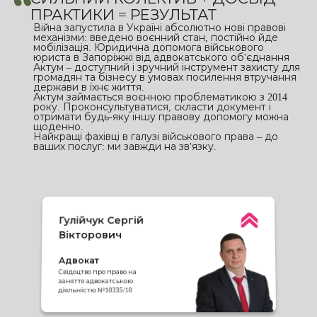
ПРАКТИКИ = РЕЗУЛЬТАТ
Війна запустила в Україні абсолютно нові правові
механізми: введено воєнний стан, постійно йде
мобілізація. Юридична допомога військового
юриста в Запоріжжі від адвокатського об'єднання
Актум – доступний і зручний інструмент захисту для
громадян та бізнесу в умовах посилення втручання
держави в їхнє життя.
Актум займається воєнною проблематикою з 2014
року. Проконсультуватися, скласти документ і
отримати будь-яку іншу правову допомогу можна
щоденно.
Найкращі фахівці в галузі військового права – до
ваших послуг: ми завжди на зв'язку.
Гулійчук Сергій
Вікторович
Адвокат
Свідоцтво про право на
заняття адвокатською
діяльністю №10335/10