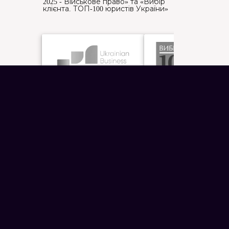
2025 - Військове право» та «Вибір
клієнта. ТОП-100 юристів України»
Топ-10 адвокатських
“Вибір клієнта.
об’єднань Києва 2026
ТОП-100 юристів
України 2026”
ПОСЛУГИ ВІЙСЬКОВОГО