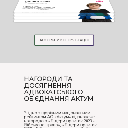
Іленко Юлія
Романівна
Доготер Оксана
Георгіївна
Адвокат
Лебєдєва Тетяна
Свідоцтво про право на
Олександрівна
заняття адвокатською
Адвокат
Дудчак Поліна
діяльністю №00006
Свідоцтво про право на
Вікторівна
заняття адвокатською
Адвокат
діяльністю №4974/10
Свідоцтво про право на
заняття адвокатською
Адвокат
діяльністю ХС №000040
Свідоцтво про право на
заняття адвокатською
діяльністю ХС №000073
ЗАМОВИТИ КОНСУЛЬТАЦІЮ
НАГОРОДИ ТА
ДОСЯГНЕННЯ
АДВОКАТСЬКОГО
ОБ'ЄДНАННЯ АКТУМ
Згідно з щорічним національним
рейтингом АО «Актум» відзначене
нагородою «Лідери практик 2023 -
Військове право», «Лідери практик