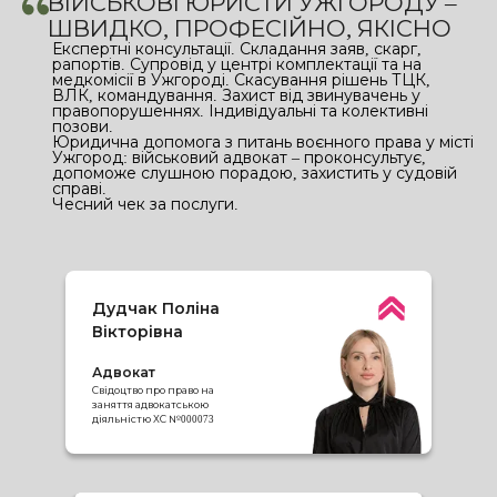
ВІЙСЬКОВІ ЮРИСТИ УЖГОРОДУ –
ШВИДКО, ПРОФЕСІЙНО, ЯКІСНО
Експертні консультації. Складання заяв, скарг,
рапортів. Супровід у центрі комплектації та на
медкомісії в Ужгороді. Скасування рішень ТЦК,
ВЛК, командування. Захист від звинувачень у
правопорушеннях. Індивідуальні та колективні
позови.
Юридична допомога з питань воєнного права у місті
Ужгород:
військовий адвокат
– проконсультує,
допоможе слушною порадою, захистить у судовій
справі.
Чесний чек за послуги.
Дудчак Поліна
Вікторівна
Адвокат
Свідоцтво про право на
заняття адвокатською
діяльністю ХС №000073