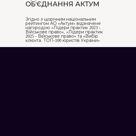
ОБ'ЄДНАННЯ АКТУМ
Згідно з щорічним національним
рейтингом АО «Актум» відзначене
нагородою «Лідери практик 2023 -
Військове право», «Лідери практик
2025 - Військове право» та «Вибір
клієнта. ТОП-100 юристів України»
Топ-10 адвокатських
“Вибір клієнта.
об’єднань Києва 2026
ТОП-100 юристів
України 2026”