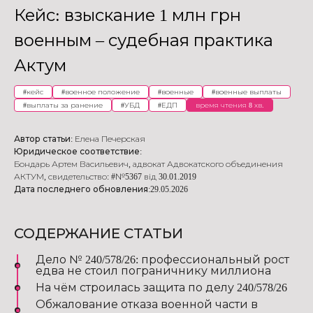
Кейс: взыскание 1 млн грн
военным – судебная практика
Актум
#
кейс
#
военное положение
#
военные
#
военные выплаты
#
выплаты за ранение
#
УБД
#
ЕДП
время чтения 8 хв.
Автор статьи:
Елена Печерская
Юридическое соответствие:
Бондарь Артем Васильевич
,
адвокат Адвокатского объединения
АКТУМ
,
свидетельство: #№5367 від 30.01.2019
Дата последнего обновления:
29.05.2026
СОДЕРЖАНИЕ СТАТЬИ
Дело № 240/578/26: профессиональный рост
едва не стоил пограничнику миллиона
На чём строилась защита по делу 240/578/26
Обжалование отказа военной части в