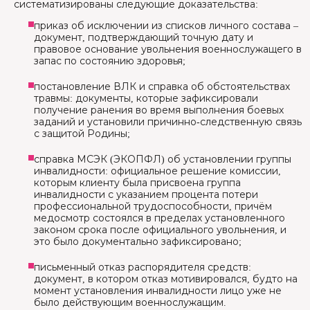
систематизированы следующие доказательства:
приказ об исключении из списков личного состава –
документ, подтверждающий точную дату и
правовое основание увольнения военнослужащего в
запас по состоянию здоровья;
постановление ВЛК и справка об обстоятельствах
травмы: документы, которые зафиксировали
получение ранения во время выполнения боевых
заданий и установили причинно-следственную связь
с защитой Родины;
справка МСЭК (ЭКОПФЛ) об установлении группы
инвалидности: официальное решение комиссии,
которым клиенту была присвоена группа
инвалидности с указанием процента потери
профессиональной трудоспособности, причём
медосмотр состоялся в пределах установленного
законом срока после официального увольнения, и
это было документально зафиксировано;
письменный отказ распорядителя средств:
документ, в котором отказ мотивировался, будто на
момент установления инвалидности лицо уже не
было действующим военнослужащим.