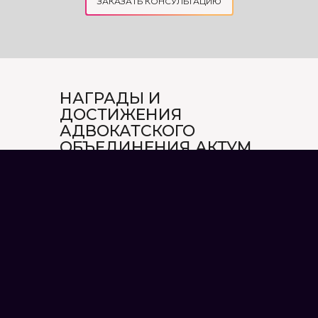
ЗАКАЗАТЬ КОНСУЛЬТАЦИЮ
НАГРАДЫ И
ДОСТИЖЕНИЯ
АДВОКАТСКОГО
ОБЪЕДИНЕНИЯ АКТУМ
Услуги адвоката в Ужгороде:
семейные, военные и уголовные дела.
Обслуживание организаций,
юридических лиц и
предпринимателей