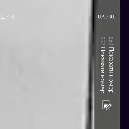
АЦИИ
UA
RU
/
0
0
6
5
7
0
Показати номер
Показати номер