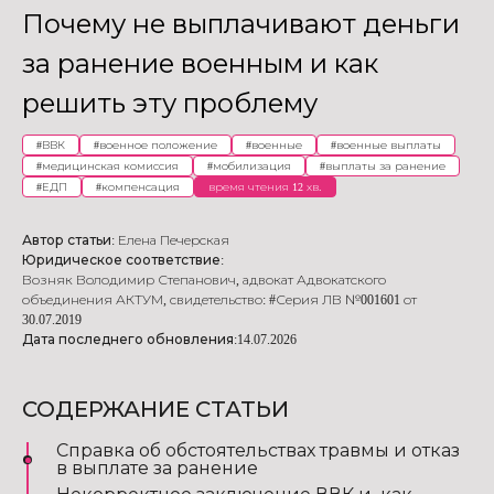
Почему не выплачивают деньги
за ранение военным и как
решить эту ​​проблему
#
ВВК
#
военное положение
#
военные
#
военные выплаты
#
медицинская комиссия
#
мобилизация
#
выплаты за ранение
#
ЕДП
#
компенсация
время чтения 12 хв.
Автор статьи:
Елена Печерская
Юридическое соответствие:
Возняк Володимир Степанович
,
адвокат Адвокатского
объединения АКТУМ
,
свидетельство: #Серия ЛВ №001601 от
30.07.2019
Дата последнего обновления:
14.07.2026
СОДЕРЖАНИЕ СТАТЬИ
Справка об обстоятельствах травмы и отказ
в выплате за ранение