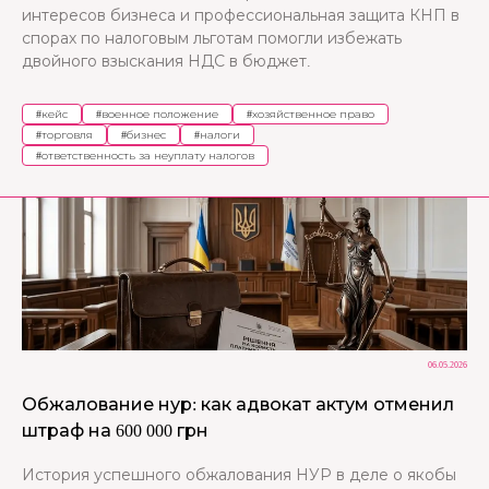
интересов бизнеса и профессиональная защита КНП в
спорах по налоговым льготам помогли избежать
двойного взыскания НДС в бюджет.
#
кейс
#
военное положение
#
хозяйственное право
#
торговля
#
бизнес
#
налоги
#
ответственность за неуплату налогов
06.05.2026
Обжалование нур: как адвокат актум отменил
штраф на 600 000 грн
История успешного обжалования НУР в деле о якобы