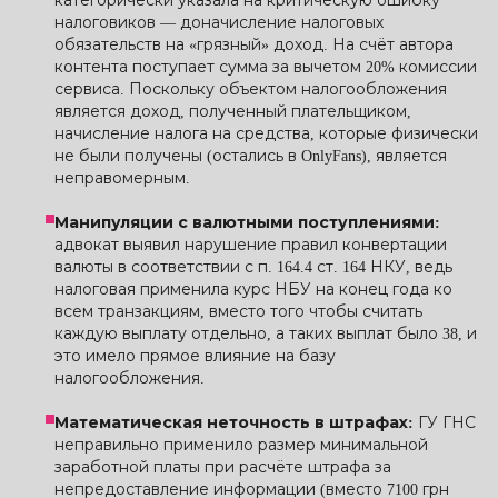
категорически указала на критическую ошибку
налоговиков — доначисление налоговых
обязательств на «грязный» доход. На счёт автора
контента поступает сумма за вычетом 20% комиссии
сервиса. Поскольку объектом налогообложения
является доход, полученный плательщиком,
начисление налога на средства, которые физически
не были получены (остались в OnlyFans), является
неправомерным.
Манипуляции с валютными поступлениями:
адвокат выявил нарушение правил конвертации
валюты в соответствии с п. 164.4 ст. 164 НКУ, ведь
налоговая применила курс НБУ на конец года ко
всем транзакциям, вместо того чтобы считать
каждую выплату отдельно, а таких выплат было 38, и
это имело прямое влияние на базу
налогообложения.
Математическая неточность в штрафах:
ГУ ГНС
неправильно применило размер минимальной
заработной платы при расчёте штрафа за
непредоставление информации (вместо 7100 грн