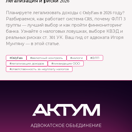
легализация и риски 2026
Планируете легализовать доходы с OnlyFans в 2026 году?
Разбираемся, как работает система CRS, почему ФЛП 3
группы — лучший выбор и как пройти финмониторинг
банка. Узнайте о налоговых ловушках, выборе КВЭД и
реальных рисках ст. 301 УК. Ваш гид от адвоката Игоря
Мунтяну — в этой статье.
#
OnlyFans
#
валютный контроль
#
налоги
#
ФЛП
#
легализация доходов
#
ликвидация ООО
#
ответственность за неуплату налогов
АДВОКАТСКОЕ ОБЬЕДИНЕНИЕ