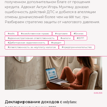
полученном дополнительном благе от прощения
кредита. Адвокат Актум Игорь Мунтяну доказал
ошибочность действий ДПС и добился в апелляции
отмены доначислений более чем на 600 тыс. грн.
Разбираем стратегию защиты от налогового давления.
#
кейс
#
хозяйственное право
#
торговля
#
бизнес
#
административная ответственность
#
налоги
#
ФЛП
#
Дебиторская задолженность
#
кредит
#
ответственность за неуплату налогов
#
предпринимательство
16.06.2026
Декларирование доходов с onlyfans: