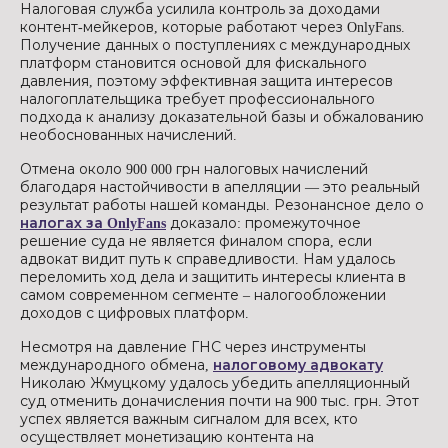
Налоговая служба усилила контроль за доходами
контент-мейкеров, которые работают через OnlyFans.
Получение данных о поступлениях с международных
платформ становится основой для фискального
давления, поэтому эффективная защита интересов
налогоплательщика требует профессионального
подхода к анализу доказательной базы и обжалованию
необоснованных начислений.
Отмена около 900 000 грн налоговых начислений
благодаря настойчивости в апелляции — это реальный
результат работы нашей команды. Резонансное дело о
налогах за OnlyFans
доказало: промежуточное
решение суда не является финалом спора, если
адвокат видит путь к справедливости. Нам удалось
переломить ход дела и защитить интересы клиента в
самом современном сегменте – налогообложении
доходов с цифровых платформ.
Несмотря на давление ГНС через инструменты
международного обмена,
налоговому адвокату
Николаю Жмуцкому удалось убедить апелляционный
суд отменить доначисления почти на 900 тыс. грн. Этот
успех является важным сигналом для всех, кто
осуществляет монетизацию контента на