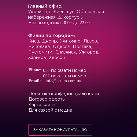
Главный офис
:
Украина, г. Киев, вул. Оболонская
набережная 15, корпус 5
Без выходных с 8:00 до 22:00
Филии по городам
:
Киев,
Днепр,
Житомир,
Львов,
Николаев,
Одесса,
Полтава,
Пустомити,
Славянск,
Ужгород,
Харьков,
Херсон
Phone:
0
5
0
показати номер
0
6
7
показати номер
Email:
info@actum.com.ua
Политика конфединциальности
Договор оферты
Карта сайта
Для связей с медиа
ЗАКАЗАТЬ КОНСУЛЬТАЦИЮ