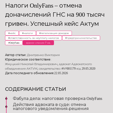
Налоги OnlyFans – отмена
доначислений ГНС на 900 тысяч
гривен. Успешный кейс Актум
#
кейс
#
налоги
#
легализация доходов
#
ответственность за неуплату налогов
#
предпринимательство
#
OnlyFans
время чтения 7 хв.
Автор статьи:
Дмитренко Виктория
Юридическое соответствие:
Жмуцкий Николай Владимирович
,
адвокат Адвокатского
объединения АКТУМ
,
свидетельство: #№001179 від 29.05.2020
Дата последнего обновления:
22.05.2026
СОДЕРЖАНИЕ СТАТЬИ
Фабула дела: налоговая проверка OnlyFans
Действия адвоката в суде: отмена
налогового уведомления-решения