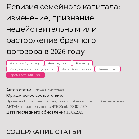
Ревизия семейного капитала:
изменение, признание
недействительным или
расторжение брачного
договора в 2026 году
#
брачный договор
#
наследство
#
развод
#
раздел общего имущества
#
семейное право
#
алименты
время чтения 9 хв.
Автор статьи:
Елена Печерская
Юридическое соответствие:
Пронина Вера Николаевна
,
адвокат Адвокатского объединения
АКТУМ
,
свидетельство: #№1035 від 23.02.2007
Дата последнего обновления:
13.05.2026
СОДЕРЖАНИЕ СТАТЬИ