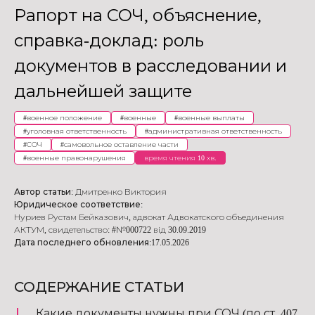
Рапорт на СОЧ, объяснение,
справка-доклад: роль
документов в расследовании и
дальнейшей защите
#
военное положение
#
военные
#
военные выплаты
#
уголовная ответственность
#
административная ответственность
#
СОЧ
#
самовольное оставление части
#
военные правонарушения
время чтения 10 хв.
Автор статьи:
Дмитренко Виктория
Юридическое соответствие:
Нуриев Рустам Бейказович
,
адвокат Адвокатского объединения
АКТУМ
,
свидетельство: #№000722 від 30.09.2019
Дата последнего обновления:
17.05.2026
СОДЕРЖАНИЕ СТАТЬИ
Какие документы нужны при СОЧ (по ст. 407,