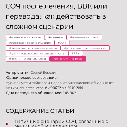
СОЧ после лечения, ВВК или
перевода: как действовать в
сложном сценарии
#
военное положение
#
военные
#
военные выплаты
#
военные правонарушения
#
СОЧ
#
самовольное оставление части
#
уголовная ответственность
#
административная ответственность
#
ВВК
#
медицинская комиссия
время чтения 10 хв.
Автор статьи:
Сергей Березин
Юридическое соответствие:
Нуриев Рустам Бейказович
,
адвокат Адвокатского объединения
АКТУМ
,
свидетельство: #№000722 від 30.09.2019
Дата последнего обновления:
13.05.2026
СОДЕРЖАНИЕ СТАТЬИ
Типичные сценарии СОЧ, связанные с
медициной и переводом