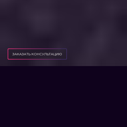
ЗАКАЗАТЬ КОНСУЛЬТАЦИЮ
ПУБЛИКАЦИИ
ЧТО ДЕЛАТЬ, ЕСЛИ ТЦК ТРЕБУЕТ ПРОЙТИ ВВК?
ЧТО ДЕЛАТЬ, ЕСЛИ ТЦК
ТРЕБУЕТ ПРОЙТИ ВВК?
В Украине идет война, а значит и
мобилизация. Мы ежедневно получаем
сотни запросов, связанных с правом на
предоставление отсрочки/брони