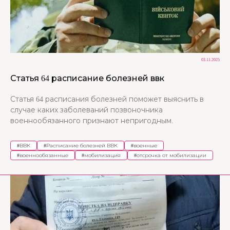
03.11.2025
Статья 64 расписание болезней ввк
Статья 64 расписания болезней поможет выяснить в
случае каких заболеваний позвоночника
военнообязанного признают непригодным.
#
ВВК
#
Расписание болезней ВВК
#
военные
#
военнообязанные
#
мобилизация
#
отсрочка от мобилизации