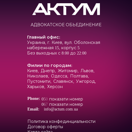
АДВОКАТСКОЕ ОБЬЕДИНЕНИЕ
Главный офис
:
Украина, г. Киев, вул. Оболонская
набережная 15, корпус 5
Без выходных с 8:00 до 22:00
Филии по городам
:
Киев,
Днепр,
Житомир,
Львов,
Николаев,
Одесса,
Полтава,
Пустомити,
Славянск,
Ужгород,
Харьков,
Херсон
Phone:
0
5
0
показати номер
0
6
7
показати номер
Email:
info@actum.com.ua
Политика конфединциальности
Договор оферты