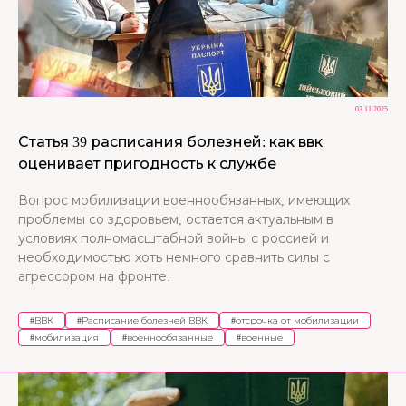
03.11.2025
Статья 39 расписания болезней: как ввк
оценивает пригодность к службе
Вопрос мобилизации военнообязанных, имеющих
проблемы со здоровьем, остается актуальным в
условиях полномасштабной войны с россией и
необходимостью хоть немного сравнить силы с
агрессором на фронте.
#
ВВК
#
Расписание болезней ВВК
#
отсрочка от мобилизации
#
мобилизация
#
военнообязанные
#
военные