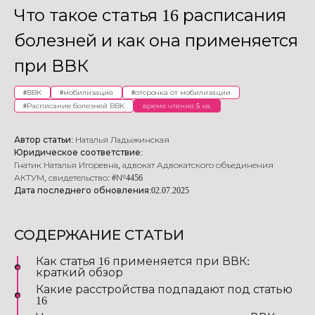
Что такое статья 16 расписания
болезней и как она применяется
при ВВК
#
ВВК
#
мобилизация
#
отсрочка от мобилизации
#
Расписание болезней ВВК
время чтения 5 хв.
Автор статьи:
Наталья Ладыжинская
Юридическое соответствие:
Гнатик Наталья Игоревна
,
адвокат Адвокатского объединения
АКТУМ
,
свидетельство: #№4456
Дата последнего обновления:
02.07.2025
СОДЕРЖАНИЕ СТАТЬИ
Как статья 16 применяется при ВВК:
краткий обзор
Какие расстройства подпадают под статью
16