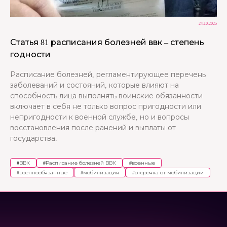
24.10.2025
Статья 81 расписания болезней ввк – степень
годности
Расписание болезней, регламентирующее перечень
заболеваний и состояний, которые влияют на
способность лица выполнять воинские обязанности
включает в себя не только вопрос пригодности или
непригодности к военной службе, но и вопросы
восстановления после ранений и выплаты от
государства.
#
ВВК
#
Расписание болезней ВВК
#
военные
#
военнообязанные
#
мобилизация
#
отсрочка от мобилизации