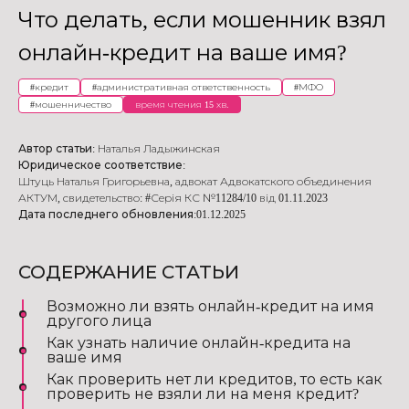
Что делать, если мошенник взял
онлайн-кредит на ваше имя?
#
кредит
#
административная ответственность
#
МФО
#
мошенничество
время чтения 15 хв.
Автор статьи:
Наталья Ладыжинская
Юридическое соответствие:
Штуць Наталья Григорьевна
,
адвокат Адвокатского объединения
АКТУМ
,
свидетельство: #Серія КС №11284/10 від 01.11.2023
Дата последнего обновления:
01.12.2025
СОДЕРЖАНИЕ СТАТЬИ
Возможно ли взять онлайн-кредит на имя
другого лица
Как узнать наличие онлайн-кредита на
ваше имя
Как проверить нет ли кредитов, то есть как
проверить не взяли ли на меня кредит?