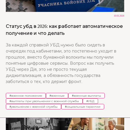
10.03.2026
Статус убд в 2026: как работает автоматическое
получение и что делать
За каждой справкой УБД нужно было сидеть в
очередях под кабинетами, это постепенно уходит в
прошлое, вместо бумажной волокиты мы получили
понятные цифровые сервисы. Вопрос как получить
УБД через Дія, это не просто текущая
диджитализация, а обязанность государства
заботиться о тех, кто держит фронт.
#
военное положение
#
военные
#
военные выплаты
#
выплаты при увольнении с военной службы
#
УБД
#
увольнение с военной службы
#
социальные гарантии