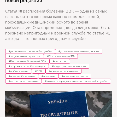
новой редакции
Статья 78 расписания болезней ВВК — одна из самых
сложных и в то же время важных норм для людей,
проходящих медицинский осмотр во время
мобилизации. Она определяет, когда лицо может быть
признано непригодным к военной службе по статье 78,
а когда — полностью пригодным к службе.
#
увольнение с военной службы
#
установление инвалидности
#
социальные гарантии
#
Постановление 560
#
Расписание болезней ВВК
#
отсрочка
#
отсрочка от мобилизации
#
медицинская комиссия
#
мобилизация
#
ВВК
#
военное положение
#
военнообязанные
#
военные
#
военные выплаты
#
выплаты за ранение
#
выплаты при увольнении с военной службы