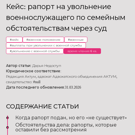
Кейс: рапорт на увольнение
военнослужащего по семейным
обстоятельствам через суд
#
кейс
#
военное положение
#
военные
#
выплаты при увольнении с военной службы
#
увольнение с военной службы
время чтения 6 хв.
Автор статьи:
Дарья Недоступ
Юридическое соответствие:
Редакция Актум
,
адвокат Адвокатского объединения АКТУМ
,
свидетельство: #null
Дата последнего обновления:
31.03.2026
СОДЕРЖАНИЕ СТАТЬИ
Когда рапорт подан, но его «не существует»
Обстоятельства дела: рапорты, которые
оставили без рассмотрения