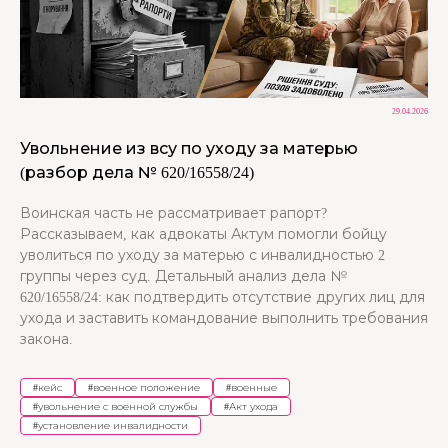
29.04.2026
Увольнение из всу по уходу за матерью
(разбор дела № 620/16558/24)
Воинская часть не рассматривает рапорт?
Рассказываем, как адвокаты Актум помогли бойцу
уволиться по уходу за матерью с инвалидностью 2
группы через суд. Детальный анализ дела №
620/16558/24: как подтвердить отсутствие других лиц для
ухода и заставить командование выполнить требования
закона.
#
кейс
#
военное положение
#
военные
#
увольнение с военной службы
#
Акт ухода
#
установление инвалидности