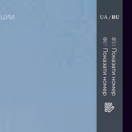
АЦИИ
UA
RU
/
0
0
6
5
7
0
Показати номер
Показати номер