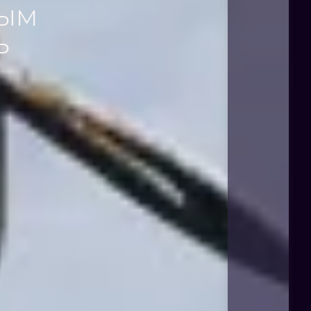
НЫМ
Ь