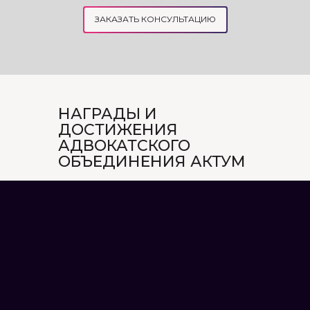
ЗАКАЗАТЬ КОНСУЛЬТАЦИЮ
НАГРАДЫ И
ДОСТИЖЕНИЯ
АДВОКАТСКОГО
ОБЪЕДИНЕНИЯ АКТУМ
Кража по ст. 185 УК Украины – тайное
хищение чужого имущества и один из
распространенных видов
преступлений против собственности.
Санкции за кражу предусмотрены
разными частями ст. 185 УКУ и зависят
от квалифицирующих признаков