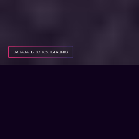
ЗАКАЗАТЬ КОНСУЛЬТАЦИЮ
ПУБЛИКАЦИИ
КАК ПОЛУЧИТЬ УБД В 2024 ГОДУ
КАК ПОЛУЧИТЬ УБД В 2024
ГОДУ
Порядок и условия получения статуса
участника боевых действий. Что изменилось
и действительно ли условия получения УБД
упростились?
В начале большого кровопролития –