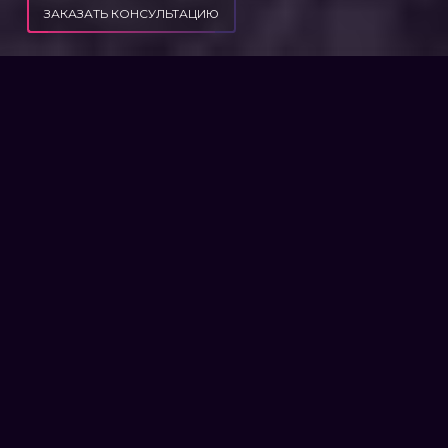
ЗАКАЗАТЬ КОНСУЛЬТАЦИЮ
ПУБЛИКАЦИИ
РЕФОРМИРОВАНИЕ ВВК
РЕФОРМИРОВАНИЕ ВВК
Прохождение военно-врачебной комиссии
(ВВК) и обжалование ее решений – одна из
самых болезненных тем наших военных.
25.03.23 Кабинет Министров Украины
принял решение о реформировании
процедуры прохождения
Что изменится?
Реформа имеет целью