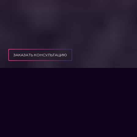
ЗАКАЗАТЬ КОНСУЛЬТАЦИЮ
ОБНОВЛЕНИЕ ДАННЫХ В ТЦК И ПРОХОЖДЕНИЕ ВЛК В СООТВЕТСТВИИ С
ПУБЛИКАЦИИ
НОВЫМ ЗАКОНОМ №10449
ОБНОВЛЕНИЕ ДАННЫХ В ТЦК
И ПРОХОЖДЕНИЕ ВЛК
СОГЛАСНО НОВОГО ЗАКОНА
№10449
18 мая 2024 г. вступит в силу новый закон
10449 об усилении мобилизации, которым