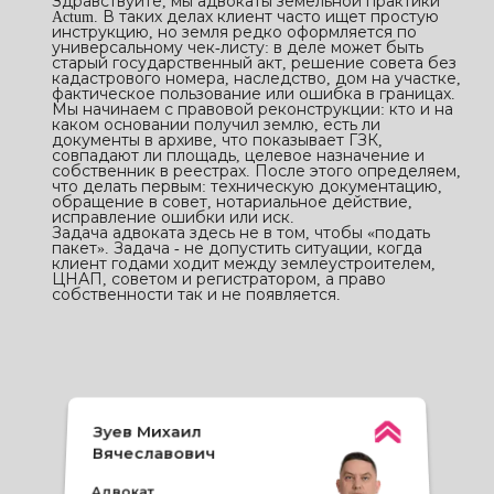
Здравствуйте, мы адвокаты земельной практики
Actum. В таких делах клиент часто ищет простую
инструкцию, но земля редко оформляется по
универсальному чек-листу: в деле может быть
старый государственный акт, решение совета без
кадастрового номера, наследство, дом на участке,
фактическое пользование или ошибка в границах.
Мы начинаем с правовой реконструкции: кто и на
каком основании получил землю, есть ли
документы в архиве, что показывает ГЗК,
совпадают ли площадь, целевое назначение и
собственник в реестрах. После этого определяем,
что делать первым: техническую документацию,
обращение в совет, нотариальное действие,
исправление ошибки или иск.
Задача адвоката здесь не в том, чтобы «подать
пакет». Задача - не допустить ситуации, когда
клиент годами ходит между землеустроителем,
ЦНАП, советом и регистратором, а право
собственности так и не появляется.
Зуев Михаил
Вячеславович
Адвокат
Свидетельство о праве на