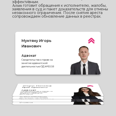
эффективным.
Actum готовит обращения к исполнителю, жалобы,
заявления в суд и пакет доказательств для отмены
незаконного ограничения. После снятия ареста
сопровождаем обновление данных в реестрах.
Мунтяну Игорь
Иванович
Адвокат
Свидетельство о праве на
занятие адвокатской
деятельностью ОД №05150
Штуць Наталья
Григорьевна
Прудникова
Наталья
Адвокат
Мунтяну Игорь
Свидетельство о праве на
Георгиевна
Иванович
занятие адвокатской
Штуць Наталья
деятельностью КС
Адвокат
№11284/10
Григорьевна
Адвокат
Свидетельство о праве на
Свидетельство о праве на
занятие адвокатской
занятие адвокатской
Адвокат
деятельностью №3692
деятельностью ОД №05150
Свидетельство о праве на
занятие адвокатской
деятельностью КС
№11284/10