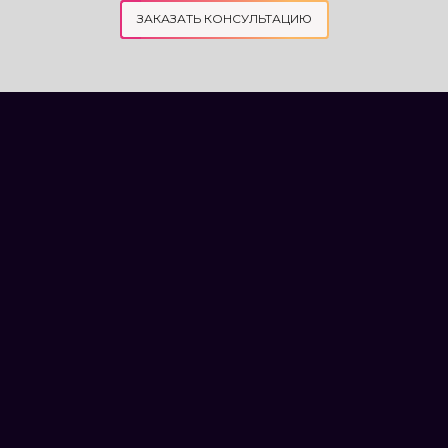
ЗАКАЗАТЬ КОНСУЛЬТАЦИЮ
НАГРАДЫ И
ДОСТИЖЕНИЯ
АДВОКАТСКОГО
ОБЪЕДИНЕНИЯ АКТУМ
Арест недвижимого имущества
блокирует продажу, дарение,
ипотеку и другие действия с
объектом, но путь его отмены зависит
от основания ограничения. Actum
выясняет, кто и почему наложил
арест, проверяет реестры, судебные
и исполнительные документы, после
чего готовит заявления, жалобы или
иск и сопровождает клиента до
фактического обновления записей в
реестре.