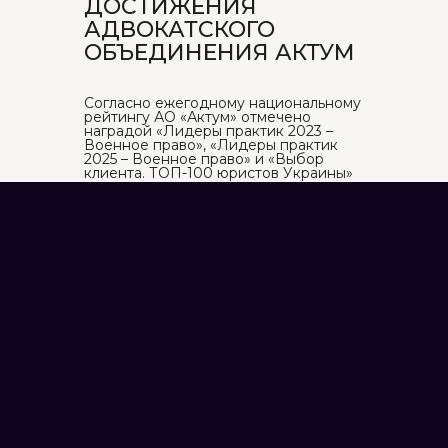
ДОСТИЖЕНИЯ
АДВОКАТСКОГО
ОБЪЕДИНЕНИЯ АКТУМ
Согласно ежегодному национальному
рейтингу АО «Актум» отмечено
наградой «Лидеры практик 2023 –
Военное право», «Лидеры практик
2025 – Военное право» и «Выбор
клиента. ТОП-100 юристов Украины»
Топ-10 адвокатських
“Вибір клієнта.
об’єднань Києва 2026
ТОП-100 юристів
України 2026”